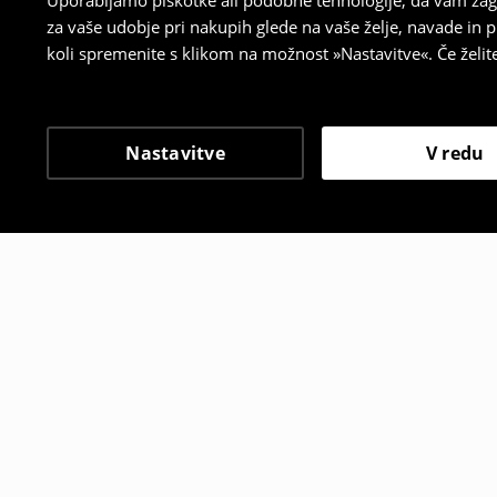
Uporabljamo piškotke ali podobne tehnologije, da vam zago
za vaše udobje pri nakupih glede na vaše želje, navade in
koli spremenite s klikom na možnost »Nastavitve«. Če želi
Nastavitve
V redu
Tudi druge stranke so i