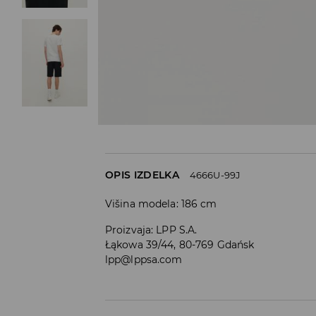
OPIS IZDELKA
4666U-99J
Višina modela: 186 cm
Proizvaja
:
LPP S.A.
Łąkowa 39/44, 80-769 Gdańsk
lpp@lppsa.com