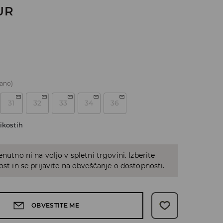
UR
ano)
31
32
33
34
36
ikostih
enutno ni na voljo v spletni trgovini. Izberite
kost in se prijavite na obveščanje o dostopnosti.
OBVESTITE ME