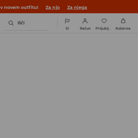
 v novem outfitu!
Za njo
Za njega
Išči
SI
Račun
Priljubljene
Košarica