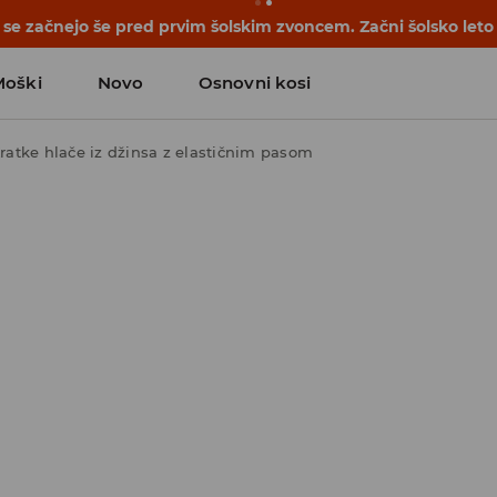
se začnejo še pred prvim šolskim zvoncem. Začni šolsko leto
Moški
Novo
Osnovni kosi
ratke hlače iz džinsa z elastičnim pasom