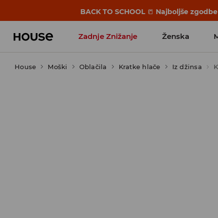
BACK TO SCHOOL
📒
Najboljše zgodbe 
Zadnje Znižanje
Ženska
House
Moški
Favoriti vplivnežev
Oblačila
Kratke hlače
Iz džinsa
K