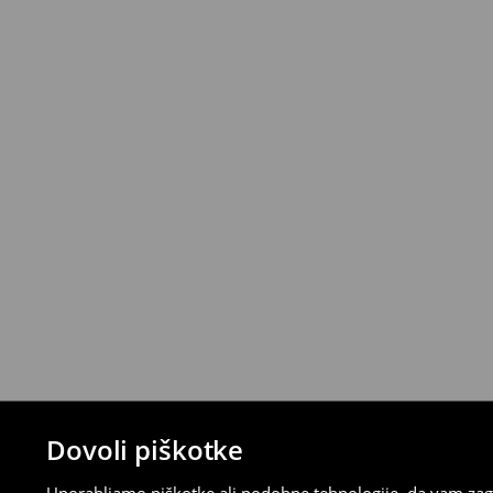
House z izbranimi načini vračila (ne velja z
⟶
Podrobna politika vračanja
Dovoli piškotke