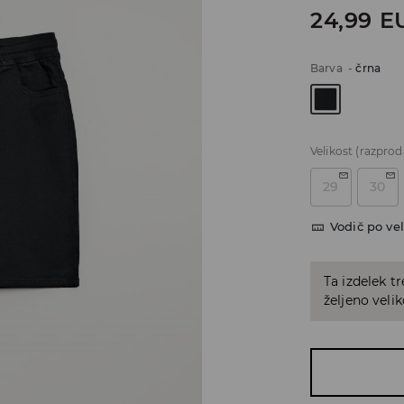
24,99
E
Barva
-
črna
Velikost
(razprod
29
30
Vodič po vel
Ta izdelek tr
željeno veli