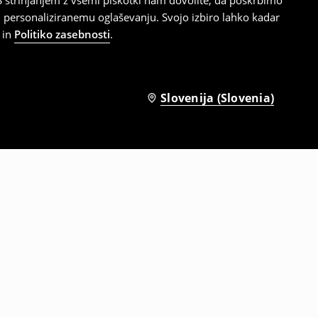
 strinjanjem z vsemi piškotki nam dovolite, da poskrbimo
 personaliziranemu oglaševanju. Svojo izbiro lahko kadar
in
Politiko zasebnosti
.
Slovenija (Slovenia)