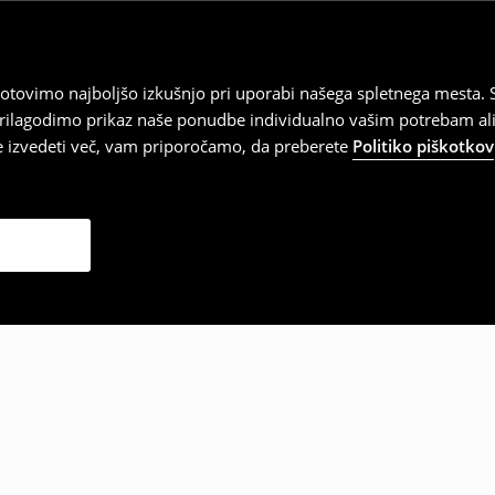
tovimo najboljšo izkušnjo pri uporabi našega spletnega mesta. S
 prilagodimo prikaz naše ponudbe individualno vašim potrebam ali
te izvedeti več, vam priporočamo, da preberete
Politiko piškotkov