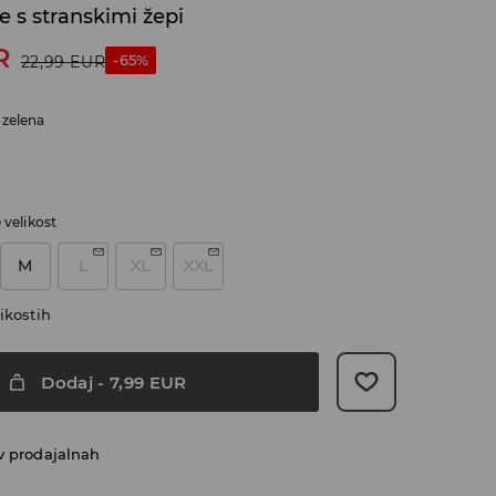
e s stranskimi žepi
R
-65%
22,99
EUR
 zelena
e velikost
M
L
XL
XXL
ikostih
Dodaj
-
7,99
EUR
v prodajalnah