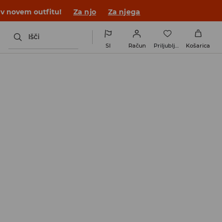
 v novem outfitu!
Za njo
Za njega
Išči
SI
Račun
Priljubljene
Košarica