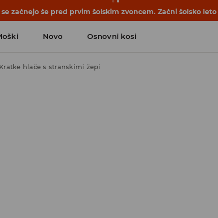
se začnejo še pred prvim šolskim zvoncem. Začni šolsko leto
Moški
Novo
Osnovni kosi
Kratke hlače s stranskimi žepi