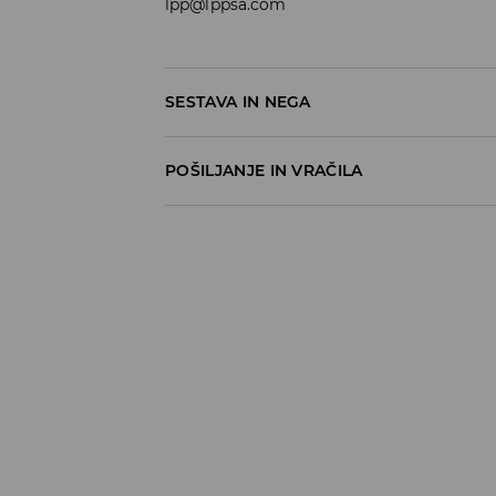
lpp@lppsa.com
SESTAVA IN NEGA
98% BOMBAŽ, 2% ELASTAN
POŠILJANJE IN VRAČILA
Pravila pošiljanja
Prevzem v trgovini
(5–7 delovnih dni)
Brezplačno
DPD Pickup Point
(5–7 delovnih dni)
3,99 EUR
DPD na izbran naslov
(5–7 delovnih dni)
4,99 EUR
DPD na izbran naslov – Plačilo po povzetj
5,99 EUR
⟶
Načini dostave