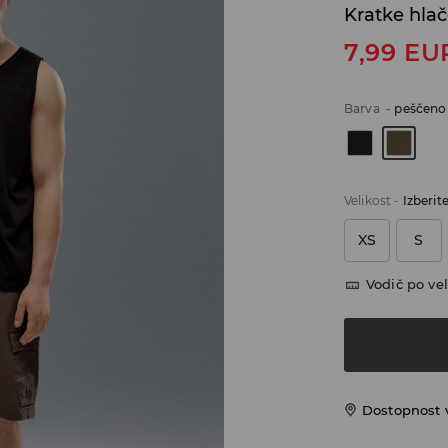
Kratke hlač
7,99
EU
Barva
-
peščeno
Velikost
-
Izberit
XS
S
Vodič po vel
Dostopnost 