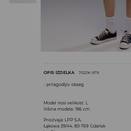
OPIS IZDELKA
702JK-97X
prilagodljiv obseg
Model nosi velikost: L
Višina modela: 186 cm
Proizvaja
:
LPP S.A.
Łąkowa 39/44, 80-769 Gdańsk