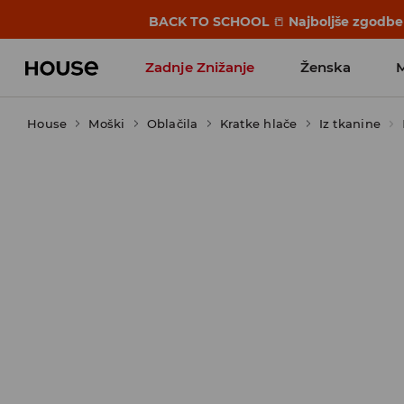
BACK TO SCHOOL
📒
Najboljše zgodbe 
Zadnje Znižanje
Ženska
House
Moški
Favoriti vplivnežev
Oblačila
Kratke hlače
Iz tkanine