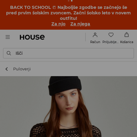
BACK TO SCHOOL
📒
Najboljše zgodbe se začnejo še
pred prvim šolskim zvoncem. Začni šolsko leto v novem
outfitu!
Za njo
Za njega
Priljubljene
Račun
Košarica
Išči
Puloverji