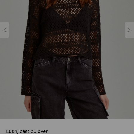
Luknjičast pulover