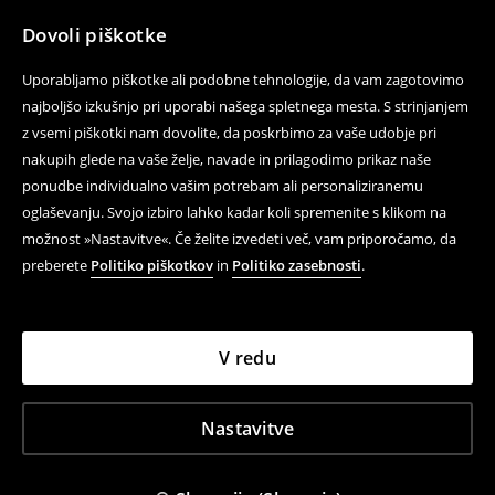
Dovoli piškotke
Uporabljamo piškotke ali podobne tehnologije, da vam zagotovimo
najboljšo izkušnjo pri uporabi našega spletnega mesta. S strinjanjem
z vsemi piškotki nam dovolite, da poskrbimo za vaše udobje pri
nakupih glede na vaše želje, navade in prilagodimo prikaz naše
ponudbe individualno vašim potrebam ali personaliziranemu
oglaševanju. Svojo izbiro lahko kadar koli spremenite s klikom na
možnost »Nastavitve«. Če želite izvedeti več, vam priporočamo, da
preberete
Politiko piškotkov
in
Politiko zasebnosti
.
V redu
Nastavitve