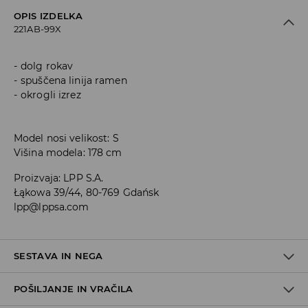
OPIS IZDELKA
221AB-99X
dolg rokav
spuščena linija ramen
okrogli izrez
Model nosi velikost: S
Višina modela: 178 cm
Proizvaja
:
LPP S.A.
Łąkowa 39/44, 80-769 Gdańsk
lpp@lppsa.com
SESTAVA IN NEGA
POŠILJANJE IN VRAČILA
Material I
:
51% BOMBAŽ, 25% POLIESTER, 24% AKRIL