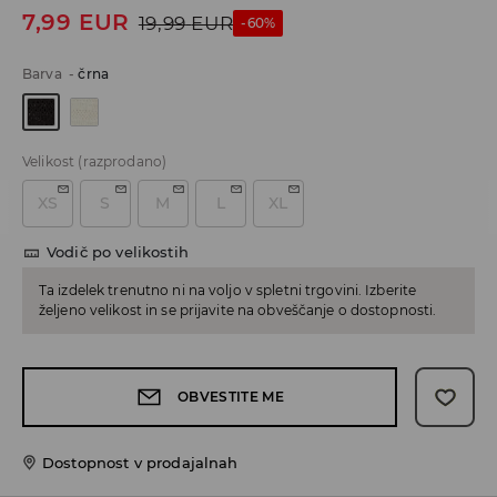
7,99
EUR
19,99
EUR
-60%
Barva
-
črna
Velikost
(razprodano)
XS
S
M
L
XL
Vodič po velikostih
Ta izdelek trenutno ni na voljo v spletni trgovini. Izberite
željeno velikost in se prijavite na obveščanje o dostopnosti.
OBVESTITE ME
Dostopnost v prodajalnah