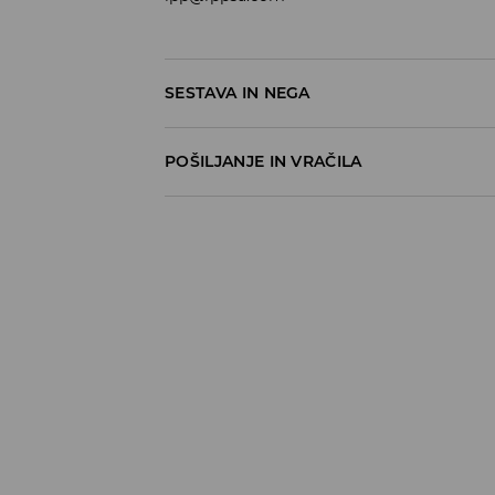
SESTAVA IN NEGA
95% BOMBAŽ, 5% ELASTAN
POŠILJANJE IN VRAČILA
Pravila pošiljanja
Prevzem v trgovini
(5–7 delovnih dni)
Brezplačno
DPD Pickup Point
(5–7 delovnih dni)
3,99 EUR
DPD na izbran naslov
(5–7 delovnih dni)
4,99 EUR
DPD na izbran naslov – Plačilo po povzetj
5,99 EUR
⟶
Načini dostave