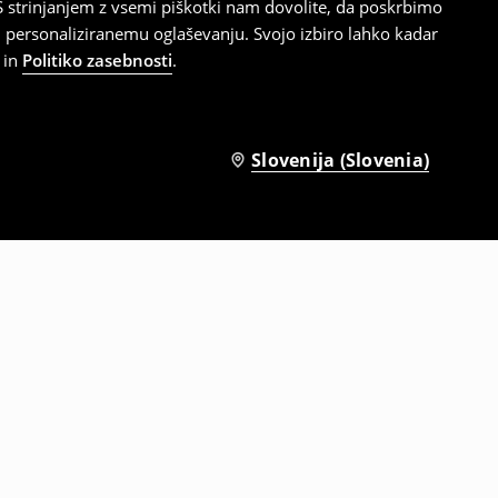
 strinjanjem z vsemi piškotki nam dovolite, da poskrbimo
 personaliziranemu oglaševanju. Svojo izbiro lahko kadar
in
Politiko zasebnosti
.
Slovenija (Slovenia)