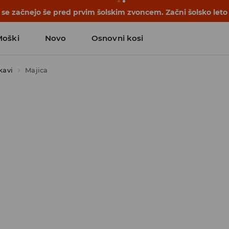
se začnejo še pred prvim šolskim zvoncem. Začni šolsko leto
Moški
Novo
Osnovni kosi
kavi
Majica