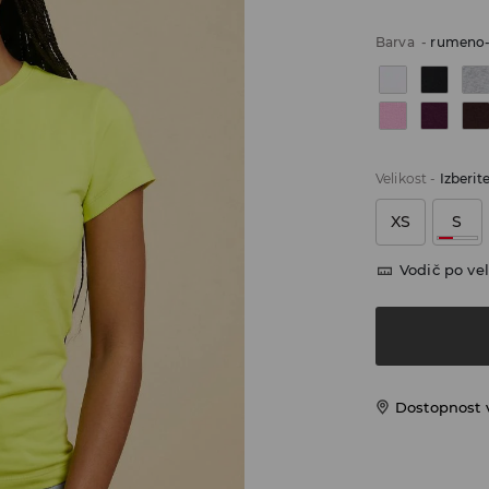
Barva
-
rumeno-
Velikost
-
Izberit
XS
S
Vodič po vel
Dostopnost 