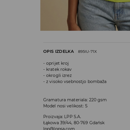
OPIS IZDELKA
895IU-71X
oprijet kroj
kratek rokav
okrogli izrez
z visoko vsebnostjo bombaža
Gramatura materiala: 220 gsm
Model nosi velikost: S
Proizvaja
:
LPP S.A.
Łąkowa 39/44, 80-769 Gdańsk
lpp@lppsa.com