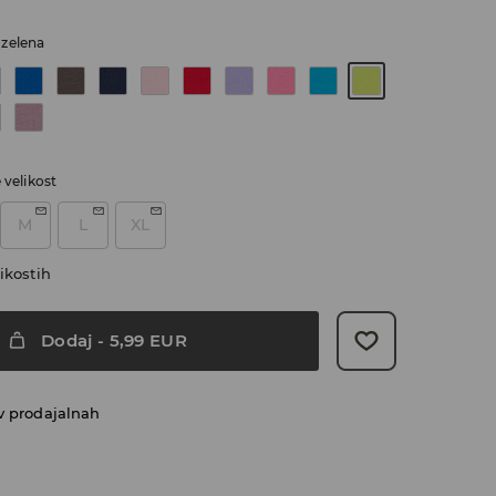
zelena
e velikost
M
L
XL
ikostih
Dodaj
-
5,99
EUR
v prodajalnah