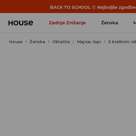
BACK TO SCHOOL
📒
Najboljše zgodbe 
Zadnje Znižanje
Ženska
House
Ženska
Favoriti vplivnežev
Oblačila
Majice, topi
S kratkimi ro