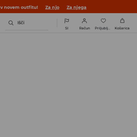
 v novem outfitu!
Za njo
Za njega
Išči
SI
Račun
Priljubljene
Košarica