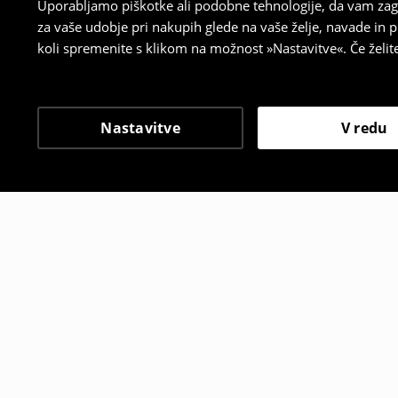
Uporabljamo piškotke ali podobne tehnologije, da vam zago
za vaše udobje pri nakupih glede na vaše želje, navade in
koli spremenite s klikom na možnost »Nastavitve«. Če želi
Nastavitve
V redu
Tudi druge stranke so i