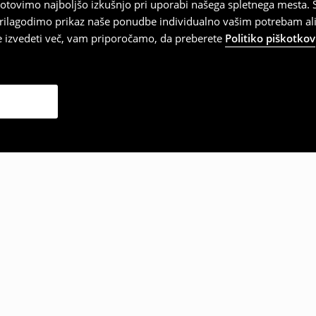
tovimo najboljšo izkušnjo pri uporabi našega spletnega mesta. S
 prilagodimo prikaz naše ponudbe individualno vašim potrebam ali
te izvedeti več, vam priporočamo, da preberete
Politiko piškotkov
zbrale