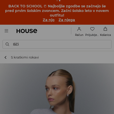
BACK TO SCHOOL
📒
Najboljše zgodbe se začnejo še
pred prvim šolskim zvoncem. Začni šolsko leto v novem
outfitu!
Za njo
Za njega
Priljubljene
Račun
Košarica
Išči
S kratkimi rokavi