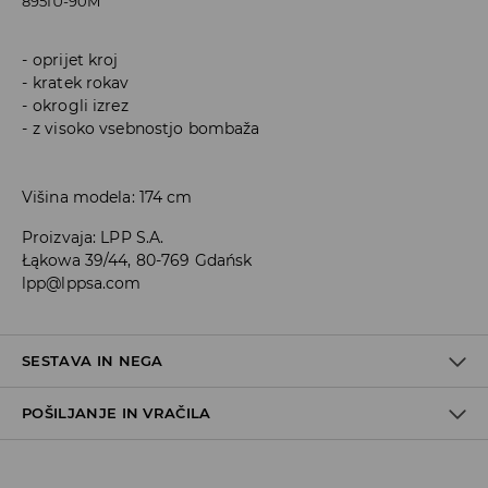
895IU-90M
oprijet kroj
kratek rokav
okrogli izrez
z visoko vsebnostjo bombaža
Višina modela: 174 cm
Proizvaja
:
LPP S.A.
Łąkowa 39/44, 80-769 Gdańsk
lpp@lppsa.com
SESTAVA IN NEGA
POŠILJANJE IN VRAČILA
95% BOMBAŽ, 5% ELASTAN
Pravila pošiljanja