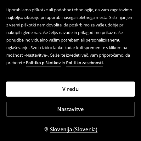
Uporabljamo piškotke ali podobne tehnologije, da vam zagotovimo
najboljšo izkušnjo pri uporabi našega spletnega mesta. S strinjanjem
z vsemi piškotki nam dovolite, da poskrbimo za vaše udobje pri
nakupih glede na vaše želje, navade in prilagodimo prikaz naše
ponudbe individualno vašim potrebam ali personaliziranemu
oglaševanju. Svojo izbiro lahko kadar koli spremenite s klikom na
možnost »Nastavitve«. Če želite izvedeti več, vam priporočamo, da
preberete
Politiko piškotkov
in
Politiko zasebnosti
.
V redu
Nastavitve
Slovenija (Slovenia)