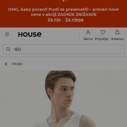
OMG, kako poceni! Pusti se presenetiti – preveri nove
cene v akciji ZADNJE ZNIŽANJE
Za njo
Za njega
Priljubljene
Račun
Košarica
Išči
Moški