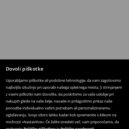
Dovoli piškotke
Uporabljamo piškotke ali podobne tehnologije, da vam zagotovimo
najboljšo izkušnjo pri uporabi našega spletnega mesta. S strinjanjem
z vsemi piškotki nam dovolite, da poskrbimo za vaše udobje pri
nakupih glede na vaše želje, navade in prilagodimo prikaz naše
ponudbe individualno vašim potrebam ali personaliziranemu
oglaševanju. Svojo izbiro lahko kadar koli spremenite s klikom na
možnost »Nastavitve«. Če želite izvedeti več, vam priporočamo, da
preberete
Politiko piškotkov
in
Politiko zasebnosti
.