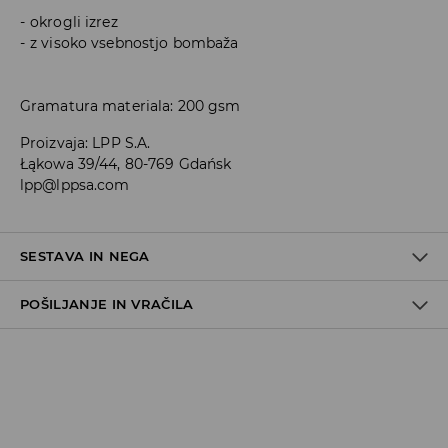
okrogli izrez
z visoko vsebnostjo bombaža
Gramatura materiala: 200 gsm
Proizvaja
:
LPP S.A.
Łąkowa 39/44, 80-769 Gdańsk
lpp@lppsa.com
SESTAVA IN NEGA
POŠILJANJE IN VRAČILA
100% BOMBAŽ
Pravila pošiljanja
Prevzem v trgovini
(5–7 delovnih dni)
Brezplačno
DPD Pickup Point
(5–7 delovnih dni)