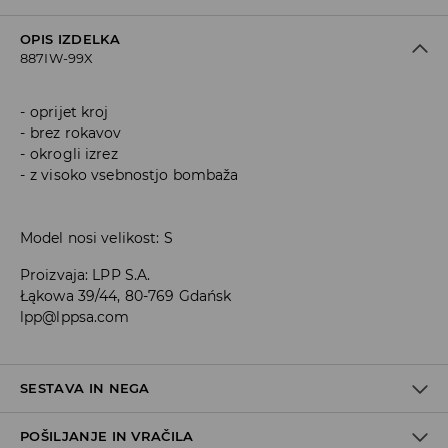
OPIS IZDELKA
887IW-99X
oprijet kroj
brez rokavov
okrogli izrez
z visoko vsebnostjo bombaža
Model nosi velikost: S
Proizvaja
:
LPP S.A.
Łąkowa 39/44, 80-769 Gdańsk
lpp@lppsa.com
SESTAVA IN NEGA
POŠILJANJE IN VRAČILA