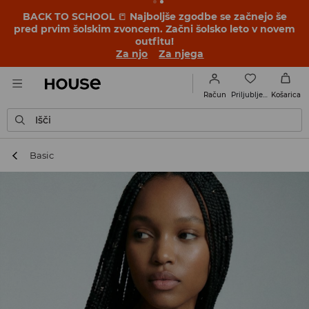
BACK TO SCHOOL
📒
Najboljše zgodbe se začnejo še
pred prvim šolskim zvoncem. Začni šolsko leto v novem
outfitu!
Za njo
Za njega
Priljubljene
Račun
Košarica
Išči
Basic