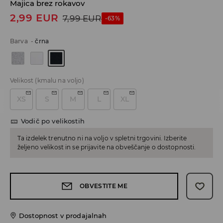
Majica brez rokavov
2,99
EUR
7,99
EUR
-63%
Barva
-
črna
Velikost
(kmalu na voljo)
XS
S
M
L
XL
Vodič po velikostih
Ta izdelek trenutno ni na voljo v spletni trgovini. Izberite
željeno velikost in se prijavite na obveščanje o dostopnosti.
OBVESTITE ME
Dostopnost v prodajalnah