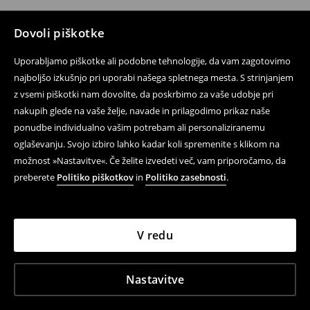
Dovoli piškotke
Uporabljamo piškotke ali podobne tehnologije, da vam zagotovimo
najboljšo izkušnjo pri uporabi našega spletnega mesta. S strinjanjem
z vsemi piškotki nam dovolite, da poskrbimo za vaše udobje pri
nakupih glede na vaše želje, navade in prilagodimo prikaz naše
ponudbe individualno vašim potrebam ali personaliziranemu
oglaševanju. Svojo izbiro lahko kadar koli spremenite s klikom na
možnost »Nastavitve«. Če želite izvedeti več, vam priporočamo, da
preberete
Politiko piškotkov
in
Politiko zasebnosti
.
V redu
Nastavitve