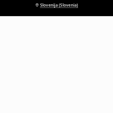
Slovenija (Slovenia)
Tudi druge stranke so izbrale
Top
Top s tankimi naramnicami