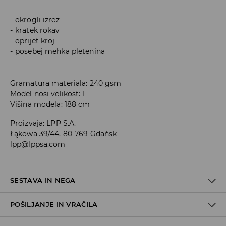
okrogli izrez
kratek rokav
oprijet kroj
posebej mehka pletenina
Gramatura materiala: 240 gsm
Model nosi velikost: L
Višina modela: 188 cm
Proizvaja
:
LPP S.A.
Łąkowa 39/44, 80-769 Gdańsk
lpp@lppsa.com
SESTAVA IN NEGA
POŠILJANJE IN VRAČILA
50% BOMBAŽ, 45% MODAL, 5% ELASTAN