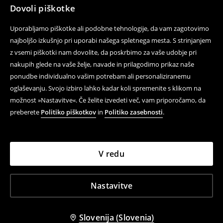
Dovoli piškotke
Uporabljamo piškotke ali podobne tehnologije, da vam zagotovimo
najboljšo izkušnjo pri uporabi našega spletnega mesta. S strinjanjem
z vsemi piškotki nam dovolite, da poskrbimo za vaše udobje pri
nakupih glede na vaše želje, navade in prilagodimo prikaz naše
ponudbe individualno vašim potrebam ali personaliziranemu
oglaševanju. Svojo izbiro lahko kadar koli spremenite s klikom na
možnost »Nastavitve«. Če želite izvedeti več, vam priporočamo, da
preberete
Politiko piškotkov
in
Politiko zasebnosti
.
V redu
Nastavitve
Slovenija (Slovenia)