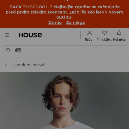
BACK TO SCHOOL
📒
Najboljše zgodbe se začnejo še
pred prvim šolskim zvoncem. Začni šolsko leto v novem
outfitu!
Za njo
Za njega
Priljubljene
Račun
Košarica
Išči
S kratkimi rokavi