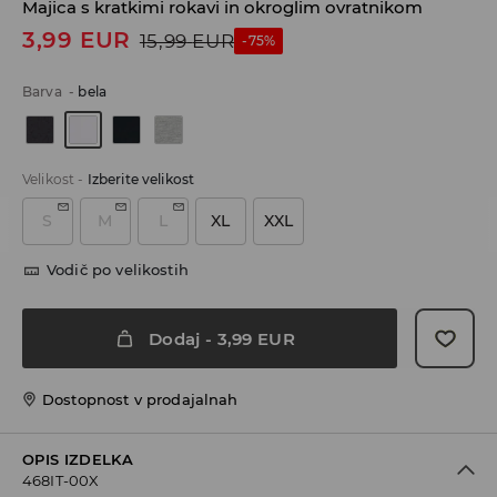
Majica s kratkimi rokavi in okroglim ovratnikom
3,99
EUR
15,99
EUR
-75%
Barva
-
bela
Velikost
-
Izberite velikost
S
M
L
XL
XXL
Vodič po velikostih
Dodaj
-
3,99
EUR
Dostopnost v prodajalnah
OPIS IZDELKA
468IT-00X