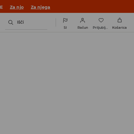
 v novem outfitu!
Za njo
Za njega
Išči
SI
Račun
Priljubljene
Košarica