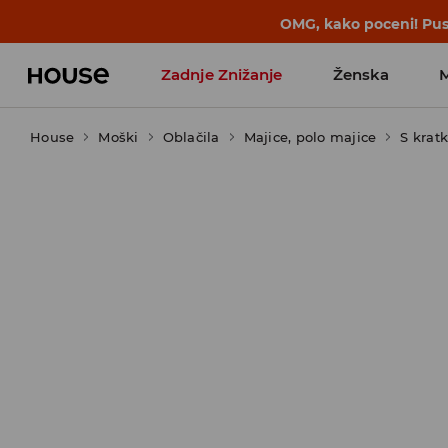
BACK TO SCHOOL
📒
Najboljše zgodbe 
Zadnje Znižanje
Ženska
House
Moški
Favoriti vplivnežev
Oblačila
Majice, polo majice
S krat