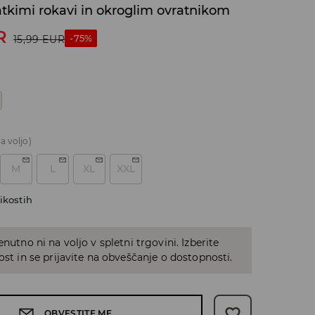
atkimi rokavi in okroglim ovratnikom
R
-75%
15,99
EUR
a voljo)
M
L
XL
XXL
ikostih
enutno ni na voljo v spletni trgovini. Izberite
kost in se prijavite na obveščanje o dostopnosti.
OBVESTITE ME