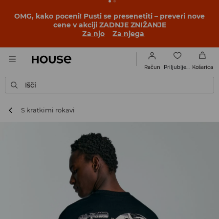
BACK TO SCHOOL
📒
Najboljše zgodbe se začnejo še
pred prvim šolskim zvoncem. Začni šolsko leto v novem
outfitu!
Za njo
Za njega
Priljubljene
Račun
Košarica
Išči
S kratkimi rokavi