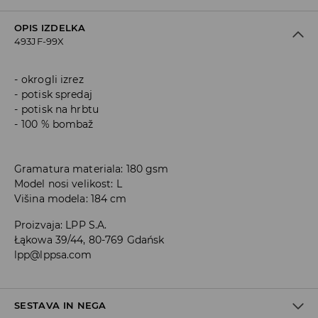
OPIS IZDELKA
493JF-99X
okrogli izrez
potisk spredaj
potisk na hrbtu
100 % bombaž
Gramatura materiala: 180 gsm
Model nosi velikost: L
Višina modela: 184 cm
Proizvaja
:
LPP S.A.
Łąkowa 39/44, 80-769 Gdańsk
lpp@lppsa.com
SESTAVA IN NEGA