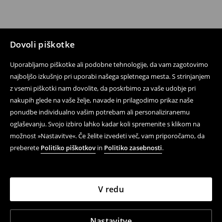
Dovoli piškotke
Uporabljamo piškotke ali podobne tehnologije, da vam zagotovimo
najboljšo izkušnjo pri uporabi našega spletnega mesta. S strinjanjem
z vsemi piškotki nam dovolite, da poskrbimo za vaše udobje pri
nakupih glede na vaše želje, navade in prilagodimo prikaz naše
ponudbe individualno vašim potrebam ali personaliziranemu
oglaševanju. Svojo izbiro lahko kadar koli spremenite s klikom na
možnost »Nastavitve«. Če želite izvedeti več, vam priporočamo, da
preberete
Politiko piškotkov
in
Politiko zasebnosti
.
V redu
Nastavitve