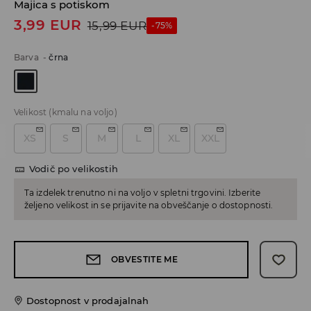
Majica s potiskom
3,99
EUR
15,99
EUR
-75%
Barva
-
črna
Velikost
(kmalu na voljo)
XS
S
M
L
XL
XXL
Vodič po velikostih
Ta izdelek trenutno ni na voljo v spletni trgovini. Izberite
željeno velikost in se prijavite na obveščanje o dostopnosti.
OBVESTITE ME
Dostopnost v prodajalnah