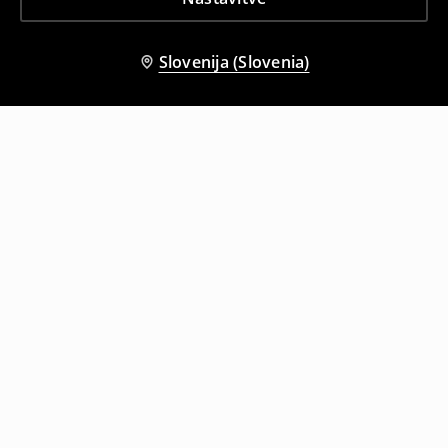
Slovenija (Slovenia)
Tudi druge stranke so izbrale