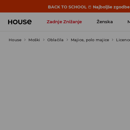
BACK TO SCHOOL
📒
Najboljše zgodbe 
Zadnje Znižanje
Ženska
House
Moški
Favoriti vplivnežev
Oblačila
Majice, polo majice
Licenc