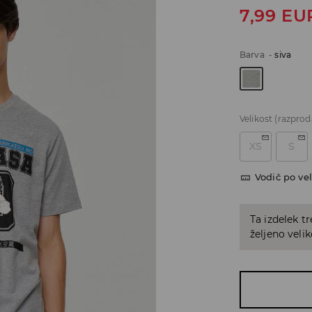
7,99
EU
Barva
-
siva
Velikost
(razprod
XS
S
Vodič po vel
Ta izdelek tr
željeno veli