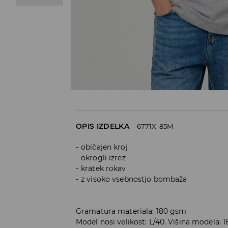
OPIS IZDELKA
6771X-85M
običajen kroj
okrogli izrez
kratek rokav
z visoko vsebnostjo bombaža
Gramatura materiala: 180 gsm
Model nosi velikost: L/40. Višina modela: 