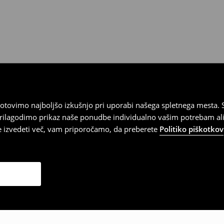
tovimo najboljšo izkušnjo pri uporabi našega spletnega mesta. S
 prilagodimo prikaz naše ponudbe individualno vašim potrebam ali
te izvedeti več, vam priporočamo, da preberete
Politiko piškotkov