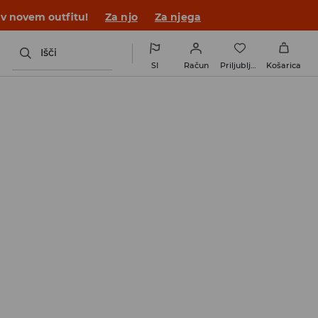
 v novem outfitu!
Za njo
Za njega
Išči
SI
Račun
Priljubljene
Košarica