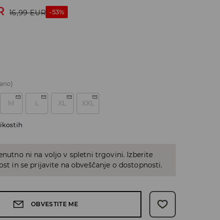
R
-53%
16,99
EUR
ano)
M
L
XL
XXL
ikostih
enutno ni na voljo v spletni trgovini. Izberite
kost in se prijavite na obveščanje o dostopnosti.
OBVESTITE ME