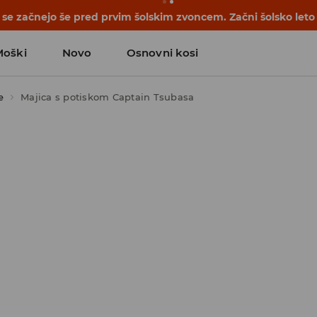
se začnejo še pred prvim šolskim zvoncem. Začni šolsko leto
Moški
Novo
Osnovni kosi
e
Majica s potiskom Captain Tsubasa