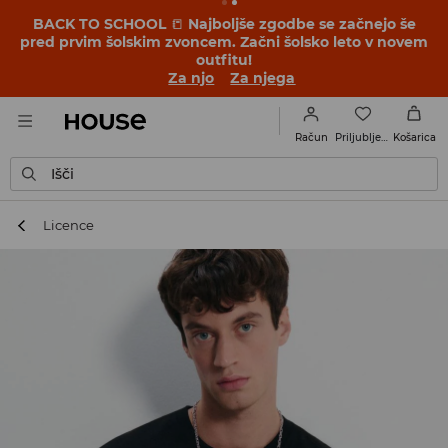
BACK TO SCHOOL
📒
Najboljše zgodbe se začnejo še
pred prvim šolskim zvoncem. Začni šolsko leto v novem
outfitu!
Za njo
Za njega
Priljubljene
Račun
Košarica
Išči
Licence