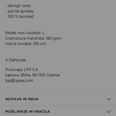
okrogli izrez
potisk spredaj
100 % bombaž
Model nosi velikost: L
Gramatura materiala: 180 gsm
Višina modela: 190 cm
© Deftones
Proizvaja
:
LPP S.A.
Łąkowa 39/44, 80-769 Gdańsk
lpp@lppsa.com
SESTAVA IN NEGA
POŠILJANJE IN VRAČILA
100% BOMBAŽ