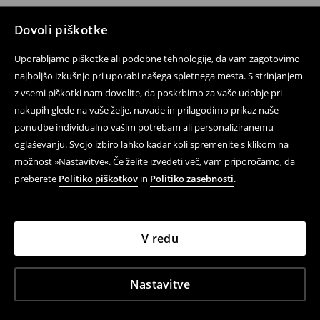
Dovoli piškotke
Uporabljamo piškotke ali podobne tehnologije, da vam zagotovimo
najboljšo izkušnjo pri uporabi našega spletnega mesta. S strinjanjem
z vsemi piškotki nam dovolite, da poskrbimo za vaše udobje pri
nakupih glede na vaše želje, navade in prilagodimo prikaz naše
ponudbe individualno vašim potrebam ali personaliziranemu
oglaševanju. Svojo izbiro lahko kadar koli spremenite s klikom na
možnost »Nastavitve«. Če želite izvedeti več, vam priporočamo, da
preberete
Politiko piškotkov
in
Politiko zasebnosti
.
V redu
Nastavitve