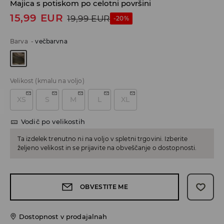
Majica s potiskom po celotni površini
15,99
EUR
19,99
EUR
-20%
Barva
-
večbarvna
Velikost
(kmalu na voljo)
XS
S
M
L
XL
Vodič po velikostih
Ta izdelek trenutno ni na voljo v spletni trgovini. Izberite
željeno velikost in se prijavite na obveščanje o dostopnosti.
OBVESTITE ME
Dostopnost v prodajalnah