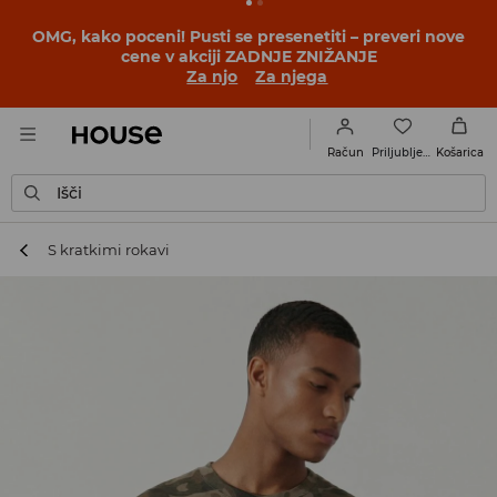
BACK TO SCHOOL
📒
Najboljše zgodbe se začnejo še
pred prvim šolskim zvoncem. Začni šolsko leto v novem
outfitu!
Za njo
Za njega
Priljubljene
Račun
Košarica
Išči
S kratkimi rokavi