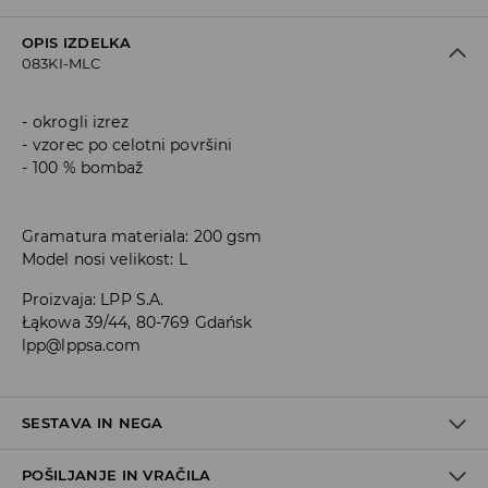
OPIS IZDELKA
083KI-MLC
okrogli izrez
vzorec po celotni površini
100 % bombaž
Gramatura materiala: 200 gsm
Model nosi velikost: L
Proizvaja
:
LPP S.A.
Łąkowa 39/44, 80-769 Gdańsk
lpp@lppsa.com
SESTAVA IN NEGA
POŠILJANJE IN VRAČILA
100% BOMBAŽ