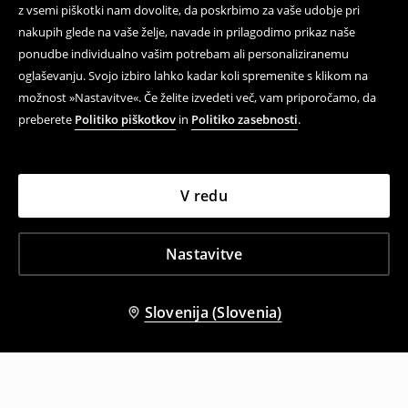
z vsemi piškotki nam dovolite, da poskrbimo za vaše udobje pri
nakupih glede na vaše želje, navade in prilagodimo prikaz naše
ponudbe individualno vašim potrebam ali personaliziranemu
oglaševanju. Svojo izbiro lahko kadar koli spremenite s klikom na
možnost »Nastavitve«. Če želite izvedeti več, vam priporočamo, da
preberete
Politiko piškotkov
in
Politiko zasebnosti
.
V redu
Nastavitve
Slovenija (Slovenia)