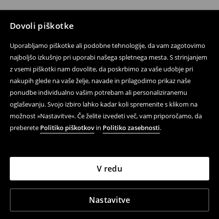
Dovoli piškotke
Uporabljamo piškotke ali podobne tehnologije, da vam zagotovimo
najboljšo izkušnjo pri uporabi našega spletnega mesta. S strinjanjem
z vsemi piškotki nam dovolite, da poskrbimo za vaše udobje pri
nakupih glede na vaše želje, navade in prilagodimo prikaz naše
ponudbe individualno vašim potrebam ali personaliziranemu
oglaševanju. Svojo izbiro lahko kadar koli spremenite s klikom na
možnost »Nastavitve«. Če želite izvedeti več, vam priporočamo, da
preberete
Politiko piškotkov
in
Politiko zasebnosti
.
V redu
Nastavitve