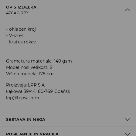
OPIS IZDELKA
470AG-77X
ohlapen kroj
V-izrez
kratek rokav
Gramatura materiala: 140 gsm
Model nosi velikost: S
Višina modela: 178 cm
Proizvaja
:
LPP S.A.
Łąkowa 39/44, 80-769 Gdańsk
lpp@lppsa.com
SESTAVA IN NEGA
POŠILJANJE IN VRAČILA
Material I
:
100% BOMBAŽ