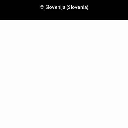
Slovenija (Slovenia)
Tudi druge stranke so izbrale
Majica
Majica