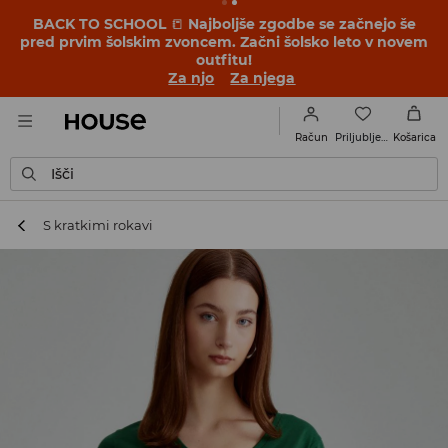
BACK TO SCHOOL
📒
Najboljše zgodbe se začnejo še
pred prvim šolskim zvoncem. Začni šolsko leto v novem
outfitu!
Za njo
Za njega
Priljubljene
Račun
Košarica
Išči
S kratkimi rokavi