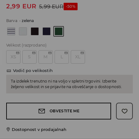
2,99
EUR
5,99
EUR
-50%
Barva
-
zelena
Velikost
(razprodano)
XS
S
M
L
XL
Vodič po velikostih
Ta izdelek trenutno ni na voljo v spletni trgovini. Izberite
željeno velikost in se prijavite na obveščanje o dostopnosti.
OBVESTITE ME
Dostopnost v prodajalnah