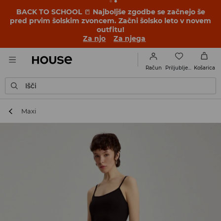
BACK TO SCHOOL
📒
Najboljše zgodbe se začnejo še
pred prvim šolskim zvoncem. Začni šolsko leto v novem
outfitu!
Za njo
Za njega
Priljubljene
Račun
Košarica
Išči
Maxi