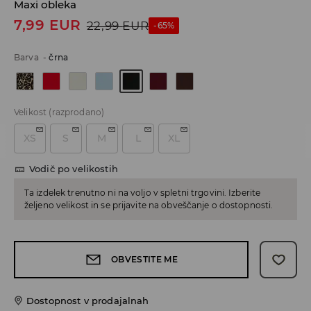
Maxi obleka
7,99
EUR
22,99
EUR
-65%
Barva
-
črna
Velikost
(razprodano)
XS
S
M
L
XL
Vodič po velikostih
Ta izdelek trenutno ni na voljo v spletni trgovini. Izberite
željeno velikost in se prijavite na obveščanje o dostopnosti.
OBVESTITE ME
Dostopnost v prodajalnah