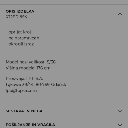
OPIS IZDELKA
072ED-99X
oprijet kroj
na naramnicah
okrogli izrez
Model nosi velikost: S/36
Višina modela: 176 cm
Proizvaja
:
LPP S.A.
Łąkowa 39/44, 80-769 Gdańsk
lpp@lppsa.com
SESTAVA IN NEGA
POŠILJANJE IN VRAČILA
93% POLIESTER, 7% ELASTAN