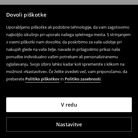
Dovoli piškotke
Uporabljamo piškotke ali podobne tehnologije, da vam zagotovimo
najboljšo izkušnjo pri uporabi našega spletnega mesta. S strinjanjem
z vsemi piškotki nam dovolite, da poskrbimo za vaše udobje pri
nakupih glede na vaše želje, navade in prilagodimo prikaz naše
ponudbe individualno vašim potrebam ali personaliziranemu
oglaševanju. Svojo izbiro lahko kadar koli spremenite s klikom na
možnost »Nastavitve«. Če želite izvedeti več, vam priporočamo, da
preberete
Politiko piškotkov
in
Politiko zasebnosti
.
V redu
Nastavitve