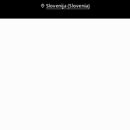
Slovenija (Slovenia)
Tudi druge stranke so izbrale
Mini obleka
Midi obleka