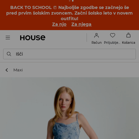
BACK TO SCHOOL
📒
Najboljše zgodbe se začnejo še
pred prvim šolskim zvoncem. Začni šolsko leto v novem
outfitu!
Za njo
Za njega
Priljubljene
Račun
Košarica
Išči
Maxi