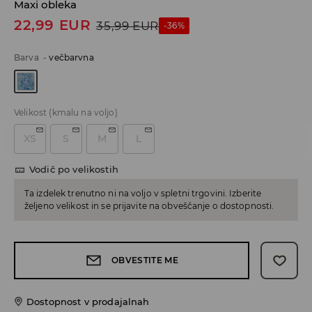
Maxi obleka
22,99
EUR
35,99
EUR
-36%
Barva
-
večbarvna
Velikost
(kmalu na voljo)
XS
S
M
L
Vodič po velikostih
Ta izdelek trenutno ni na voljo v spletni trgovini. Izberite
željeno velikost in se prijavite na obveščanje o dostopnosti.
OBVESTITE ME
Dostopnost v prodajalnah