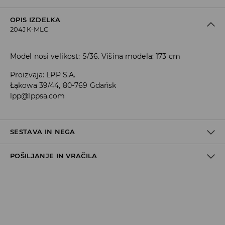
OPIS IZDELKA
204JK-MLC
Model nosi velikost: S/36. Višina modela: 173 cm
Proizvaja
:
LPP S.A.
Łąkowa 39/44, 80-769 Gdańsk
lpp@lppsa.com
SESTAVA IN NEGA
POŠILJANJE IN VRAČILA
95% POLIESTER, 5% ELASTAN
Pravila pošiljanja
Prevzem v trgovini
(5–7 delovnih dni)
Brezplačno