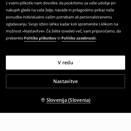
z vsemi piškotki nam dovolite, da poskrbimo za vaše udobje pri
nakupih glede na vaše želje, navade in prilagodimo prikaz naše
ponudbe individualno vašim potrebam ali personaliziranemu
oglaševanju. Svojo izbiro lahko kadar koli spremenite s klikom na
možnost »Nastavitve«. Če želite izvedeti več, vam priporočamo, da
preberete
Politiko piškotkov
in
Politiko zasebnosti
.
V redu
Nastavitve
Slovenija (Slovenia)