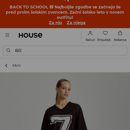
BACK TO SCHOOL 🎒 Najboljše zgodbe se začnejo še
pred prvim šolskim zvoncem. Začni šolsko leto v novem
outfitu!
Za njo
Za njega
Priljubljene
Račun
Košarica
Išči
Mini