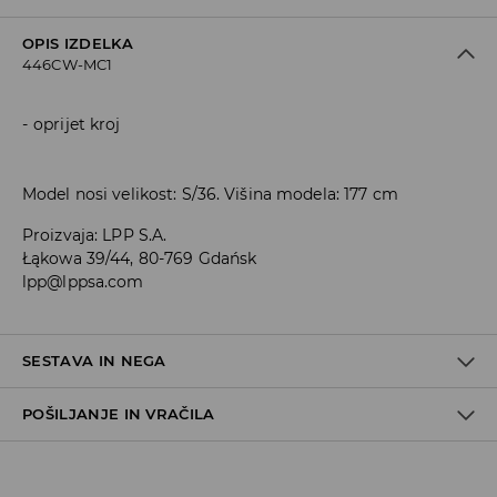
OPIS IZDELKA
446CW-MC1
oprijet kroj
Model nosi velikost: S/36. Višina modela: 177 cm
Proizvaja
:
LPP S.A.
Łąkowa 39/44, 80-769 Gdańsk
lpp@lppsa.com
SESTAVA IN NEGA
POŠILJANJE IN VRAČILA
71% VISKOZA, 27% POLIESTER, 2% ELASTAN
Pravila pošiljanja