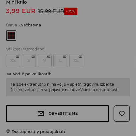
Mini krilo
3,99
EUR
15,99
EUR
-75%
Barva
-
večbarvna
Velikost
(razprodano)
XS
S
M
L
XL
Vodič po velikostih
Ta izdelek trenutno ni na voljo v spletni trgovini. Izberite
željeno velikost in se prijavite na obveščanje o dostopnosti.
OBVESTITE ME
Dostopnost v prodajalnah