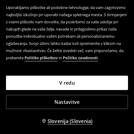
Uporabljamo piškotke ali podobne tehnologije, da vam zagotovimo
najboljšo izkušnjo pri uporabi našega spletnega mesta. S strinjanjem
z vsemi piškotki nam dovolite, da poskrbimo za vaše udobje pri
nakupih glede na vaše želje, navade in prilagodimo prikaz naše
ponudbe individualno vašim potrebam ali personaliziranemu
oglaševanju. Svojo izbiro lahko kadar koli spremenite s klikom na
možnost »Nastavitve«. Če želite izvedeti več, vam priporočamo, da
preberete
Politiko piškotkov
in
Politiko zasebnosti
.
V redu
Nastavitve
Slovenija (Slovenia)