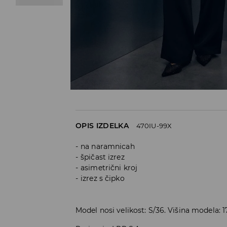
OPIS IZDELKA
470IU-99X
na naramnicah
špičast izrez
asimetrični kroj
izrez s čipko
Model nosi velikost: S/36. Višina modela: 