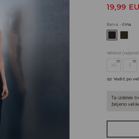
19,99
E
Barva
-
črna
Velikost
(razprod
XS
S
Vodič po vel
Ta izdelek tr
željeno veli