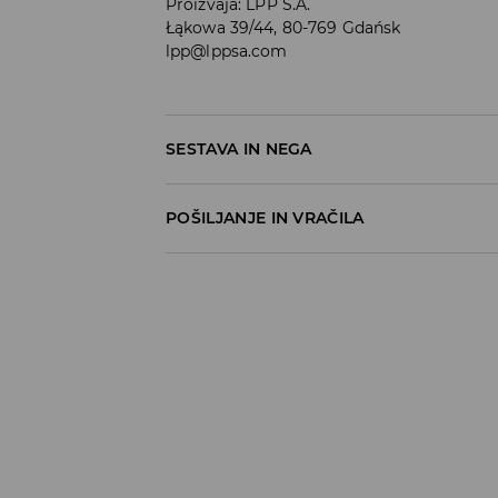
Proizvaja
:
LPP S.A.
Łąkowa 39/44, 80-769 Gdańsk
lpp@lppsa.com
SESTAVA IN NEGA
95% POLIESTER, 5% ELASTAN
POŠILJANJE IN VRAČILA
Pravila pošiljanja
Prevzem v trgovini
(5–7 delovnih dni)
Brezplačno
DPD Pickup Point
(5–7 delovnih dni)
3,99 EUR
DPD na izbran naslov
(5–7 delovnih dni)
4,99 EUR
DPD na izbran naslov – Plačilo po povzetj
5,99 EUR