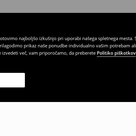
tovimo najboljšo izkušnjo pri uporabi našega spletnega mesta. S
 prilagodimo prikaz naše ponudbe individualno vašim potrebam ali
te izvedeti več, vam priporočamo, da preberete
Politiko piškotkov