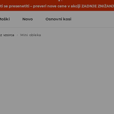
i se presenetiti – preveri nove cene v akciji ZADNJE ZNIŽAN
Moški
Novo
Osnovni kosi
z vzorca
Mini obleka