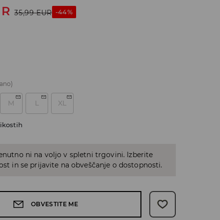
UR
-44%
35,99
EUR
ano)
M
L
XL
ikostih
enutno ni na voljo v spletni trgovini. Izberite
kost in se prijavite na obveščanje o dostopnosti.
OBVESTITE ME