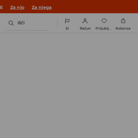
JE
Za njo
Za njega
Išči
SI
Račun
Priljubljene
Košarica