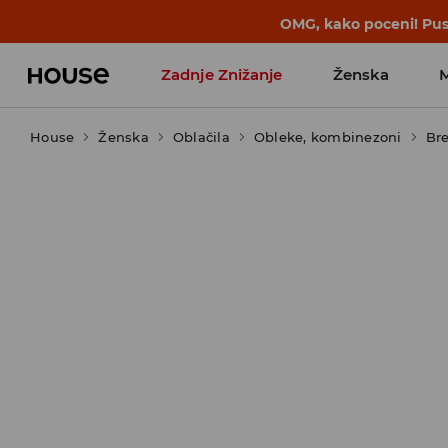
OMG, kako poceni! Pust
Zadnje Znižanje
Ženska
House
Ženska
Favoriti vplivnežev
Oblačila
Obleke, kombinezoni
Bre