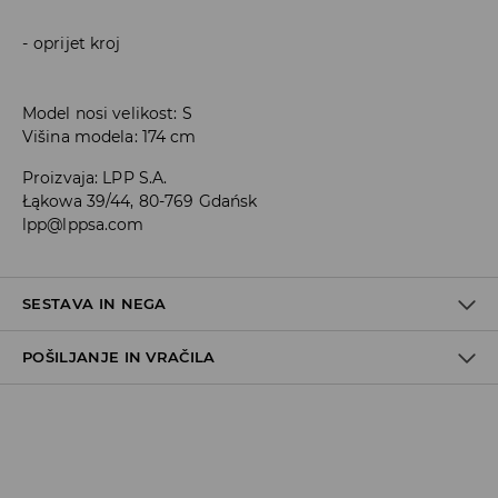
oprijet kroj
Model nosi velikost: S
Višina modela: 174 cm
Proizvaja
:
LPP S.A.
Łąkowa 39/44, 80-769 Gdańsk
lpp@lppsa.com
SESTAVA IN NEGA
POŠILJANJE IN VRAČILA
59% VISKOZA, 37% METALIZIRANA PREJA, 4% ELASTAN
Pravila pošiljanja
Prevzem v trgovini
(5–7 delovnih dni)
Brezplačno