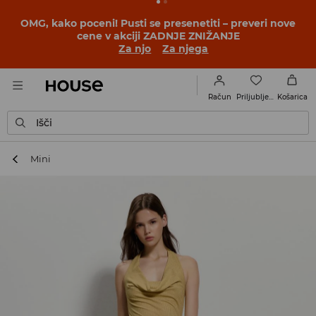
OMG, kako poceni! Pusti se presenetiti – preveri nove
cene v akciji ZADNJE ZNIŽANJE
Za njo
Za njega
Priljubljene
Račun
Košarica
Išči
Mini