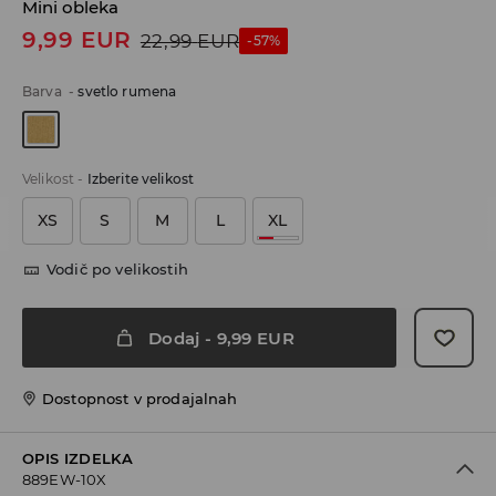
Mini obleka
9,99
EUR
22,99
EUR
-57%
Barva
-
svetlo rumena
Velikost
-
Izberite velikost
XS
S
M
L
XL
Vodič po velikostih
Dodaj
-
9,99
EUR
Dostopnost v prodajalnah
OPIS IZDELKA
889EW-10X