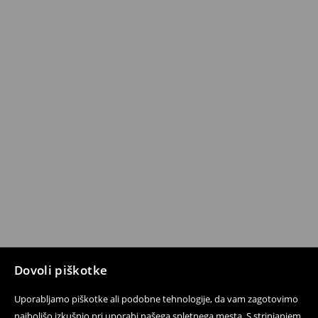
Dovoli piškotke
Uporabljamo piškotke ali podobne tehnologije, da vam zagotovimo
najboljšo izkušnjo pri uporabi našega spletnega mesta. S strinjanjem