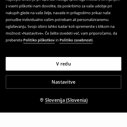
z vsemi piškotki nam dovolite, da poskrbimo za vaše udobje pri
nakupih glede na vaše želje, navade in prilagodimo prikaz naše
ponudbe individualno vašim potrebam ali personaliziranemu
oglaševanju. Svojo izbiro lahko kadar koli spremenite s klikom na
možnost »Nastavitve«. Če želite izvedeti več, vam priporočamo, da
preberete
Politiko piškotkov
in
Politiko zasebnosti
.
V redu
Nastavitve
Slovenija (Slovenia)