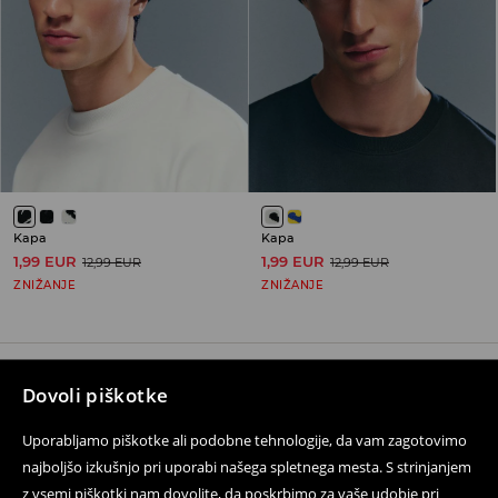
Kapa
Kapa
1,99 EUR
1,99 EUR
12,99 EUR
12,99 EUR
ZNIŽANJE
ZNIŽANJE
Dovoli piškotke
Sledite nam
Uporabljamo piškotke ali podobne tehnologije, da vam zagotovimo
najboljšo izkušnjo pri uporabi našega spletnega mesta. S strinjanjem
z vsemi piškotki nam dovolite, da poskrbimo za vaše udobje pri
Pomoč in kontakt