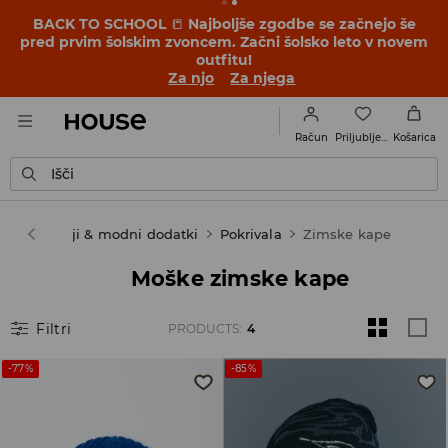
BACK TO SCHOOL
📒
Najboljše zgodbe se začnejo še
pred prvim šolskim zvoncem. Začni šolsko leto v novem
outfitu!
Za njo
Za njega
Priljubljene
Račun
Košarica
Išči
ški
Čevlji & modni dodatki
Pokrivala
Zimske kape
Moške zimske kape
Filtri
PRODUCTS
:
4
-77%
-85%