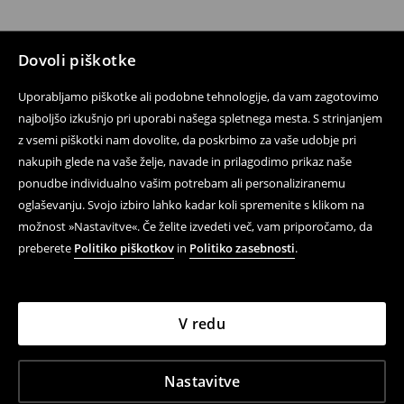
Dovoli piškotke
Uporabljamo piškotke ali podobne tehnologije, da vam zagotovimo
najboljšo izkušnjo pri uporabi našega spletnega mesta. S strinjanjem
z vsemi piškotki nam dovolite, da poskrbimo za vaše udobje pri
nakupih glede na vaše želje, navade in prilagodimo prikaz naše
ponudbe individualno vašim potrebam ali personaliziranemu
oglaševanju. Svojo izbiro lahko kadar koli spremenite s klikom na
možnost »Nastavitve«. Če želite izvedeti več, vam priporočamo, da
preberete
Politiko piškotkov
in
Politiko zasebnosti
.
V redu
Nastavitve