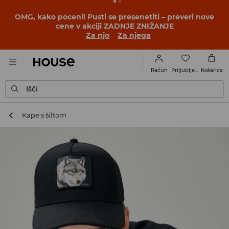
OMG, kako poceni! Pusti se presenetiti – preveri nove
cene v akciji ZADNJE ZNIŽANJE
Za njo
Za njega
Priljubljene
Račun
Košarica
Išči
Kape s šiltom