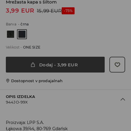
Mrežasta kapa s šiltom
3,99
EUR
15,99
EUR
-75%
Barva
-
črna
Velikost
-
ONE SIZE
Dodaj
-
3,99
EUR
Dostopnost v prodajalnah
OPIS IZDELKA
944JO-99X
Proizvaja
:
LPP S.A.
Łąkowa 39/44, 80-769 Gdańsk