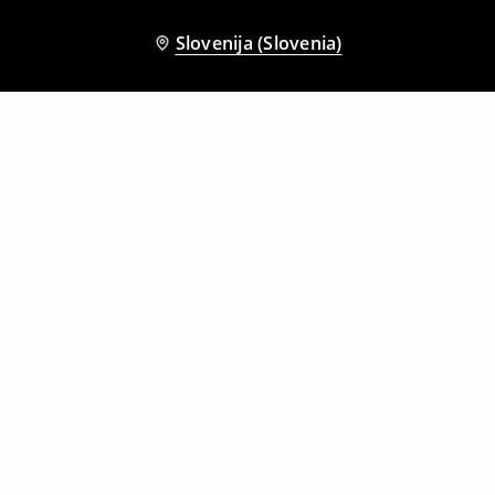
Slovenija (Slovenia)
Tudi druge stranke so izbrale