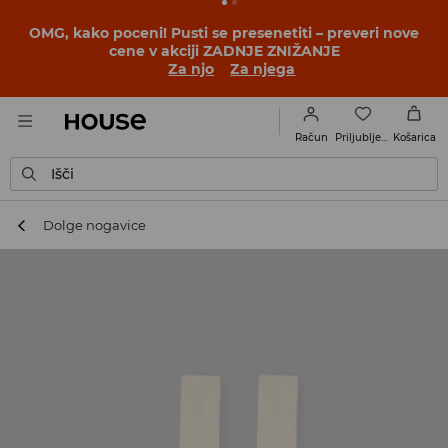
BACK TO SCHOOL
📒
Najboljše zgodbe se začnejo še
pred prvim šolskim zvoncem. Začni šolsko leto v novem
outfitu!
Za njo
Za njega
Priljubljene
Račun
Košarica
Išči
Dolge nogavice