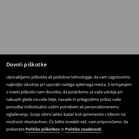
Dovoli piškotke
Uporabljamo piškotke ali podobne tehnologije, da vam zagotovimo
najboljšo izkušnjo pri uporabi našega spletnega mesta. S strinjanjem
z vsemi piškotki nam dovolite, da poskrbimo za vaše udobje pri
nakupih glede na vaše želje, navade in prilagodimo prikaz naše
ponudbe individualno vašim potrebam ali personaliziranemu
oglaševanju. Svojo izbiro lahko kadar koli spremenite s klikom na
možnost »Nastavitve«. Če želite izvedeti več, vam priporočamo, da
preberete
Politiko piškotkov
in
Politiko zasebnosti
.