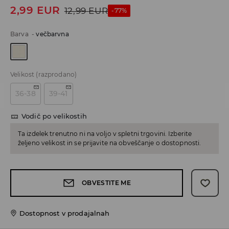
2,99
EUR
12,99
EUR
-77%
Barva
-
večbarvna
Velikost
(razprodano)
36-38
39-41
Vodič po velikostih
Ta izdelek trenutno ni na voljo v spletni trgovini. Izberite
željeno velikost in se prijavite na obveščanje o dostopnosti.
OBVESTITE ME
Dostopnost v prodajalnah