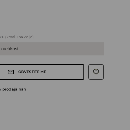
ZE
(kmalu na voljo)
a velikost
OBVESTITE ME
v prodajalnah