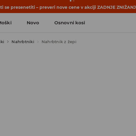
se začnejo še pred prvim šolskim zvoncem. Začni šolsko leto
Moški
Novo
Osnovni kosi
iki
Nahrbtniki
Nahrbtnik z žepi