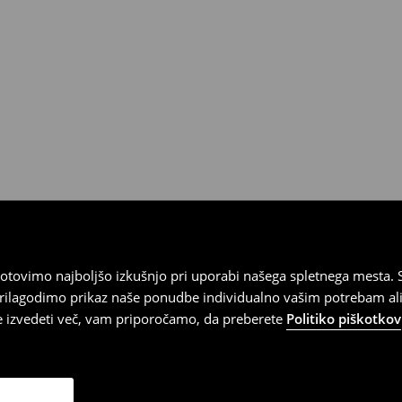
tovimo najboljšo izkušnjo pri uporabi našega spletnega mesta. S
 prilagodimo prikaz naše ponudbe individualno vašim potrebam ali
te izvedeti več, vam priporočamo, da preberete
Politiko piškotkov