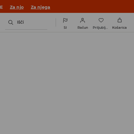
 v novem outfitu!
Za njo
Za njega
Išči
SI
Račun
Priljubljene
Košarica