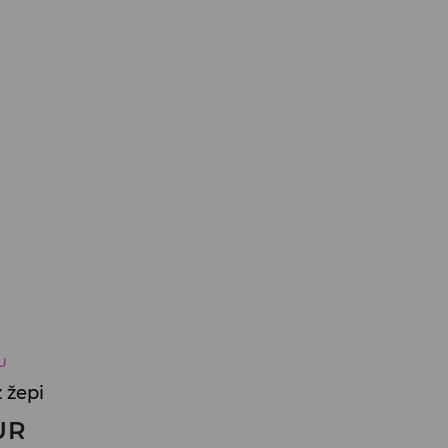
U
 žepi
UR