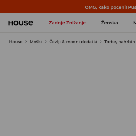
BACK TO SCHOOL
📒
Najboljše zgodbe 
Zadnje Znižanje
Ženska
House
Moški
Favoriti vplivnežev
Čevlji & modni dodatki
Torbe, nahrbtn