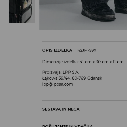
OPIS IZDELKA
142JM-99X
Dimenzije izdelka: 41 cm x 30 cm x 11 cm
Proizvaja
:
LPP S.A.
Łąkowa 39/44, 80-769 Gdańsk
lpp@lppsa.com
SESTAVA IN NEGA
POŠILJANJE IN VRAČILA