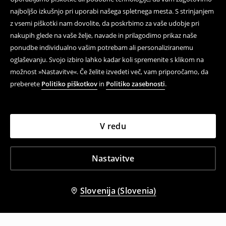
najboljšo izkušnjo pri uporabi našega spletnega mesta. S strinjanjem
z vsemi piškotki nam dovolite, da poskrbimo za vaše udobje pri
nakupih glede na vaše želje, navade in prilagodimo prikaz naše
ponudbe individualno vašim potrebam ali personaliziranemu
oglaševanju. Svojo izbiro lahko kadar koli spremenite s klikom na
možnost »Nastavitve«. Če želite izvedeti več, vam priporočamo, da
preberete
Politiko piškotkov
in
Politiko zasebnosti
.
V redu
Nastavitve
Slovenija (Slovenia)