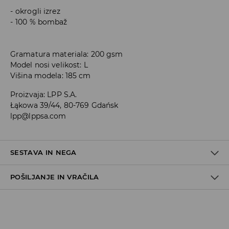
okrogli izrez
100 % bombaž
Gramatura materiala: 200 gsm
Model nosi velikost: L
Višina modela: 185 cm
Proizvaja
:
LPP S.A.
Łąkowa 39/44, 80-769 Gdańsk
lpp@lppsa.com
SESTAVA IN NEGA
POŠILJANJE IN VRAČILA
100% BOMBAŽ
Pravila pošiljanja
Prevzem v trgovini
(5–7 delovnih dni)