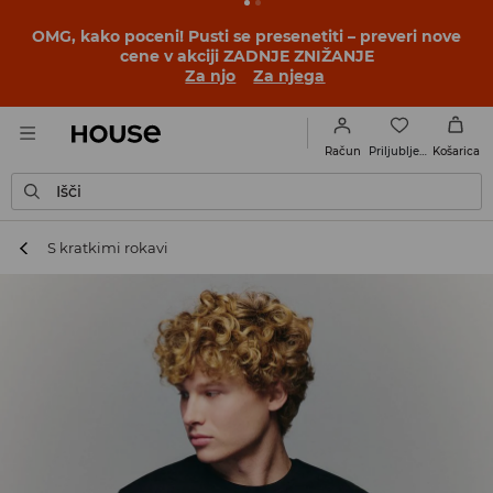
BACK TO SCHOOL
📒
Najboljše zgodbe se začnejo še
pred prvim šolskim zvoncem. Začni šolsko leto v novem
outfitu!
Za njo
Za njega
Priljubljene
Račun
Košarica
Išči
S kratkimi rokavi