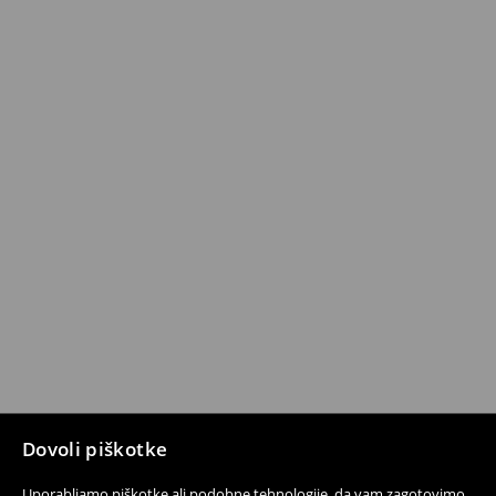
Dovoli piškotke
Uporabljamo piškotke ali podobne tehnologije, da vam zagotovimo