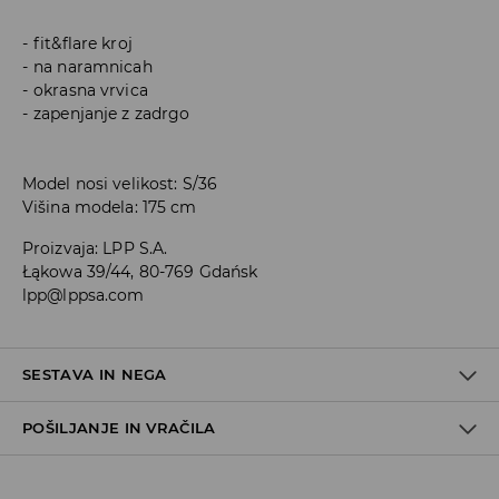
fit&flare kroj
na naramnicah
okrasna vrvica
zapenjanje z zadrgo
Model nosi velikost: S/36
Višina modela: 175 cm
Proizvaja
:
LPP S.A.
Łąkowa 39/44, 80-769 Gdańsk
lpp@lppsa.com
SESTAVA IN NEGA
POŠILJANJE IN VRAČILA
100% POLIESTER
Pravila pošiljanja