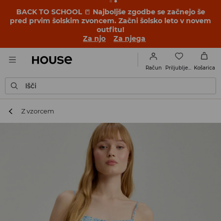
BACK TO SCHOOL
📒
Najboljše zgodbe se začnejo še
pred prvim šolskim zvoncem. Začni šolsko leto v novem
outfitu!
Za njo
Za njega
Priljubljene
Račun
Košarica
Išči
Z vzorcem