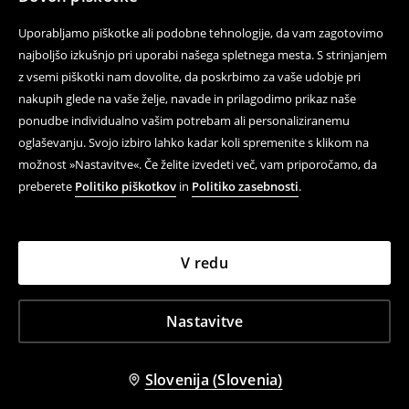
Uporabljamo piškotke ali podobne tehnologije, da vam zagotovimo
najboljšo izkušnjo pri uporabi našega spletnega mesta. S strinjanjem
z vsemi piškotki nam dovolite, da poskrbimo za vaše udobje pri
nakupih glede na vaše želje, navade in prilagodimo prikaz naše
ponudbe individualno vašim potrebam ali personaliziranemu
oglaševanju. Svojo izbiro lahko kadar koli spremenite s klikom na
možnost »Nastavitve«. Če želite izvedeti več, vam priporočamo, da
preberete
Politiko piškotkov
in
Politiko zasebnosti
.
V redu
Nastavitve
Slovenija (Slovenia)