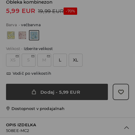
Obleka kombinezon
5,99
EUR
19,99
EUR
-70%
Barva
-
večbarvna
Velikost
-
Izberite velikost
XS
S
M
L
XL
Vodič po velikostih
Dodaj
-
5,99
EUR
Dostopnost v prodajalnah
OPIS IZDELKA
508EE-MC2