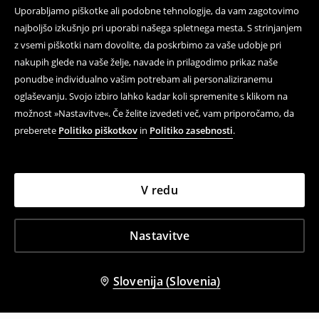
Uporabljamo piškotke ali podobne tehnologije, da vam zagotovimo
najboljšo izkušnjo pri uporabi našega spletnega mesta. S strinjanjem
z vsemi piškotki nam dovolite, da poskrbimo za vaše udobje pri
nakupih glede na vaše želje, navade in prilagodimo prikaz naše
ponudbe individualno vašim potrebam ali personaliziranemu
oglaševanju. Svojo izbiro lahko kadar koli spremenite s klikom na
možnost »Nastavitve«. Če želite izvedeti več, vam priporočamo, da
preberete
Politiko piškotkov
in
Politiko zasebnosti
.
V redu
Nastavitve
Slovenija (Slovenia)