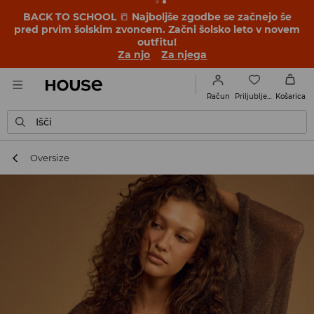
BACK TO SCHOOL
📒
Najboljše zgodbe se začnejo še
pred prvim šolskim zvoncem. Začni šolsko leto v novem
outfitu!
Za njo
Za njega
Priljubljene
Račun
Košarica
Išči
Oversize