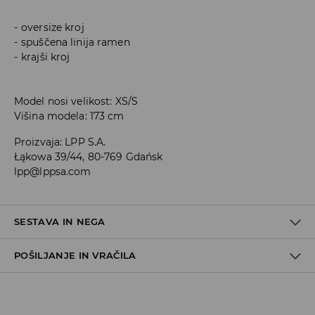
oversize kroj
spuščena linija ramen
krajši kroj
Model nosi velikost: XS/S
Višina modela: 173 cm
Proizvaja
:
LPP S.A.
Łąkowa 39/44, 80-769 Gdańsk
lpp@lppsa.com
SESTAVA IN NEGA
POŠILJANJE IN VRAČILA
100% POLIESTER
Pravila pošiljanja