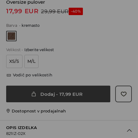
Oversize pulover
17,99
EUR
29,99
EUR
-40%
Barva
-
kremasto
Velikost
-
Izberite velikost
XS/S
M/L
Vodič po velikostih
Dodaj
-
17,99
EUR
Dostopnost v prodajalnah
OPIS IZDELKA
821IZ-02X