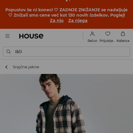
Popustov še ni konec! 🤍 ZADNJE ZNIŽANJE se nadaljuje
🤍 Znižali smo cene več kot 130 novih izdelkov. Poglej!
Za njo
Za njega
Priljubljene
Račun
Košarica
Išči
Srajčne jakne