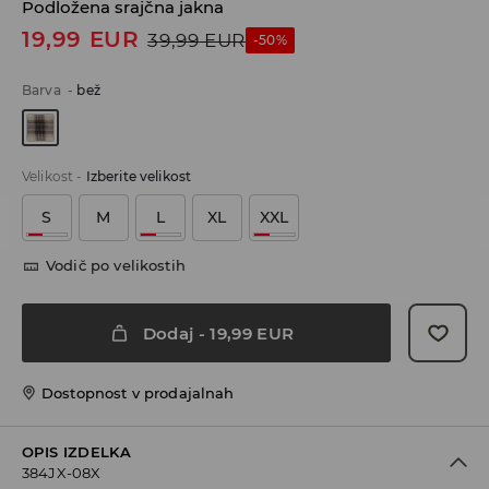
Podložena srajčna jakna
19,99
EUR
39,99
EUR
-50%
Barva
-
bež
Velikost
-
Izberite velikost
S
M
L
XL
XXL
Vodič po velikostih
Dodaj
-
19,99
EUR
Dostopnost v prodajalnah
OPIS IZDELKA
384JX-08X