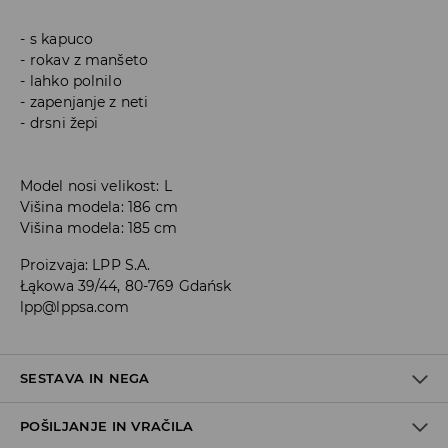
s kapuco
rokav z manšeto
lahko polnilo
zapenjanje z neti
drsni žepi
Model nosi velikost: L
Višina modela: 186 cm
Višina modela: 185 cm
Proizvaja
:
LPP S.A.
Łąkowa 39/44, 80-769 Gdańsk
lpp@lppsa.com
SESTAVA IN NEGA
POŠILJANJE IN VRAČILA
100% BOMBAŽ