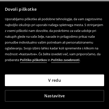
Dovoli piškotke
Uporabljamo piškotke ali podobne tehnologije, da vam zagotovimo
najboljšo izkušnjo pri uporabi našega spletnega mesta. S strinjanjem
z vsemi piškotki nam dovolite, da poskrbimo za vaše udobje pri
nakupih glede na vaše želje, navade in prilagodimo prikaz naše
ponudbe individualno vašim potrebam ali personaliziranemu
oglaševanju. Svojo izbiro lahko kadar koli spremenite s klikom na
možnost »Nastavitve«. Če želite izvedeti več, vam priporočamo, da
preberete
Politiko piškotkov
in
Politiko zasebnosti
.
V redu
Nastavitve