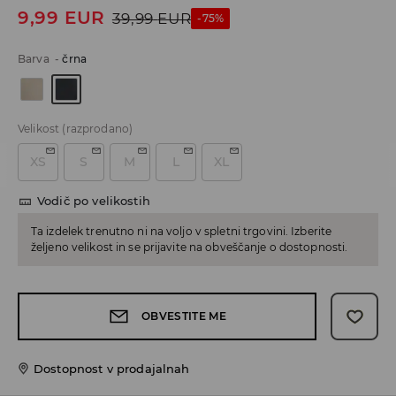
9,99
EUR
39,99
EUR
-75%
Barva
-
črna
Velikost
(razprodano)
XS
S
M
L
XL
Vodič po velikostih
Ta izdelek trenutno ni na voljo v spletni trgovini. Izberite
željeno velikost in se prijavite na obveščanje o dostopnosti.
OBVESTITE ME
Dostopnost v prodajalnah