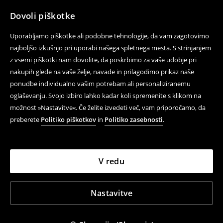
Dovoli piškotke
Uporabljamo piškotke ali podobne tehnologije, da vam zagotovimo
najboljšo izkušnjo pri uporabi našega spletnega mesta. S strinjanjem
z vsemi piškotki nam dovolite, da poskrbimo za vaše udobje pri
nakupih glede na vaše želje, navade in prilagodimo prikaz naše
ponudbe individualno vašim potrebam ali personaliziranemu
oglaševanju. Svojo izbiro lahko kadar koli spremenite s klikom na
možnost »Nastavitve«. Če želite izvedeti več, vam priporočamo, da
preberete
Politiko piškotkov
in
Politiko zasebnosti
.
V redu
Nastavitve