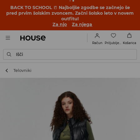
BACK TO SCHOOL
📒
Najboljše zgodbe se začnejo še
pred prvim šolskim zvoncem. Začni šolsko leto v novem
outfitu!
Za njo
Za njega
Priljubljene
Račun
Košarica
Išči
Telovniki