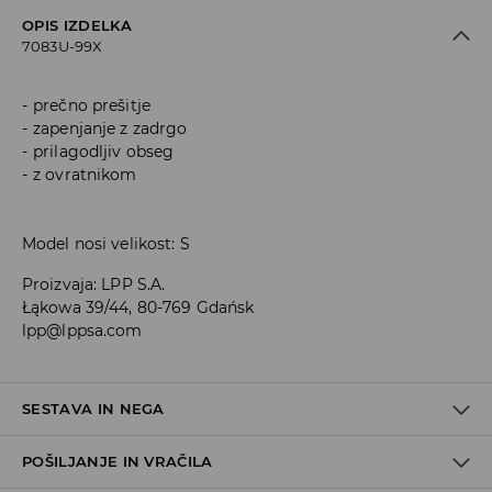
OPIS IZDELKA
7083U-99X
prečno prešitje
zapenjanje z zadrgo
prilagodljiv obseg
z ovratnikom
Model nosi velikost: S
Proizvaja
:
LPP S.A.
Łąkowa 39/44, 80-769 Gdańsk
lpp@lppsa.com
SESTAVA IN NEGA
POŠILJANJE IN VRAČILA
Material I
:
100.0% POLIURETAN
Material II
:
100.0% POLIESTER