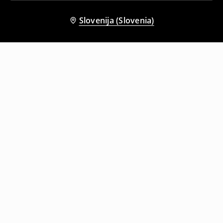
Slovenija (Slovenia)
Tudi druge stranke so izbrale