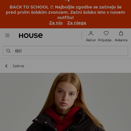
BACK TO SCHOOL
📒
Najboljše zgodbe se začnejo še
pred prvim šolskim zvoncem. Začni šolsko leto v novem
outfitu!
Za njo
Za njega
Priljubljene
Račun
Košarica
Išči
Jakne