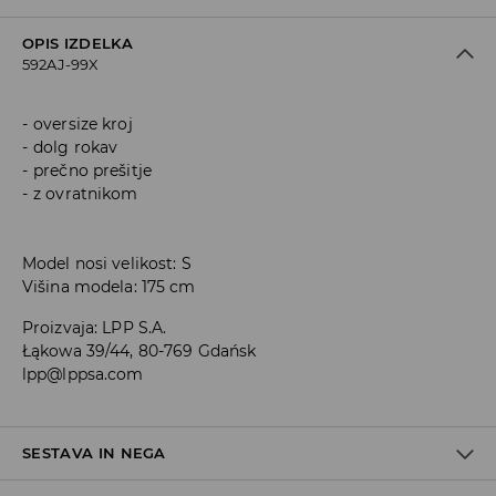
OPIS IZDELKA
592AJ-99X
oversize kroj
dolg rokav
prečno prešitje
z ovratnikom
Model nosi velikost: S
Višina modela: 175 cm
Proizvaja
:
LPP S.A.
Łąkowa 39/44, 80-769 Gdańsk
lpp@lppsa.com
SESTAVA IN NEGA