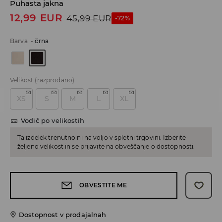
Puhasta jakna
12,99
EUR
45,99
EUR
-72%
Barva
-
črna
Velikost
(razprodano)
XS
S
M
L
XL
Vodič po velikostih
Ta izdelek trenutno ni na voljo v spletni trgovini. Izberite
željeno velikost in se prijavite na obveščanje o dostopnosti.
OBVESTITE ME
Dostopnost v prodajalnah