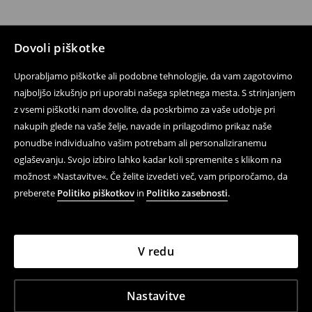
Dovoli piškotke
Uporabljamo piškotke ali podobne tehnologije, da vam zagotovimo
najboljšo izkušnjo pri uporabi našega spletnega mesta. S strinjanjem
z vsemi piškotki nam dovolite, da poskrbimo za vaše udobje pri
nakupih glede na vaše želje, navade in prilagodimo prikaz naše
ponudbe individualno vašim potrebam ali personaliziranemu
oglaševanju. Svojo izbiro lahko kadar koli spremenite s klikom na
možnost »Nastavitve«. Če želite izvedeti več, vam priporočamo, da
preberete
Politiko piškotkov
in
Politiko zasebnosti
.
V redu
Nastavitve