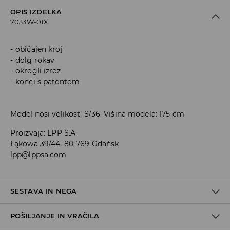
OPIS IZDELKA
7033W-01X
običajen kroj
dolg rokav
okrogli izrez
konci s patentom
Model nosi velikost: S/36. Višina modela: 175 cm
Proizvaja
:
LPP S.A.
Łąkowa 39/44, 80-769 Gdańsk
lpp@lppsa.com
SESTAVA IN NEGA
POŠILJANJE IN VRAČILA
Material I
:
100% POLIESTER