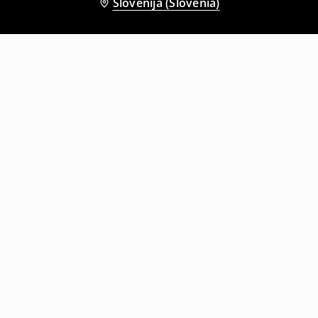
Slovenija (Slovenia)
Tudi druge stranke so izbrale
Oversize pulover
Pulover z V-izrezom
17
,
99
EUR
29,99
EUR
17
,
99
EUR
29,99
EUR