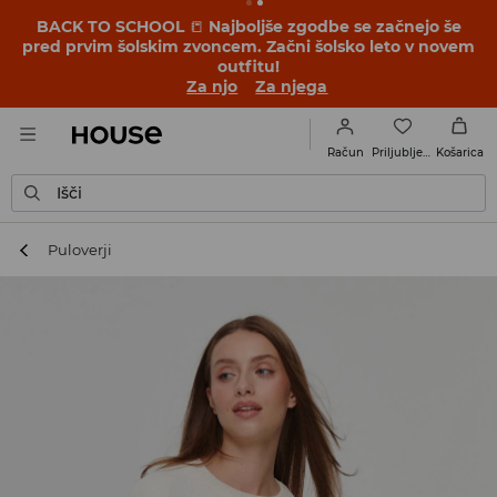
BACK TO SCHOOL
📒
Najboljše zgodbe se začnejo še
pred prvim šolskim zvoncem. Začni šolsko leto v novem
outfitu!
Za njo
Za njega
Priljubljene
Račun
Košarica
Išči
Puloverji