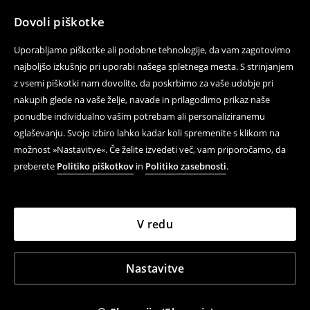
Dovoli piškotke
Uporabljamo piškotke ali podobne tehnologije, da vam zagotovimo
najboljšo izkušnjo pri uporabi našega spletnega mesta. S strinjanjem
z vsemi piškotki nam dovolite, da poskrbimo za vaše udobje pri
nakupih glede na vaše želje, navade in prilagodimo prikaz naše
ponudbe individualno vašim potrebam ali personaliziranemu
oglaševanju. Svojo izbiro lahko kadar koli spremenite s klikom na
možnost »Nastavitve«. Če želite izvedeti več, vam priporočamo, da
preberete
Politiko piškotkov
in
Politiko zasebnosti
.
V redu
Nastavitve