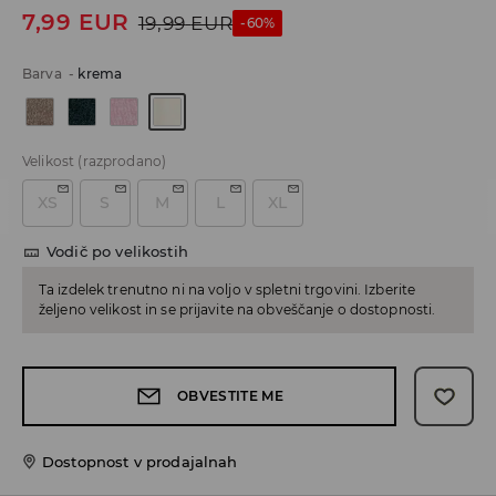
7,99
EUR
19,99
EUR
-60%
Barva
-
krema
Velikost
(razprodano)
XS
S
M
L
XL
Vodič po velikostih
Ta izdelek trenutno ni na voljo v spletni trgovini. Izberite
željeno velikost in se prijavite na obveščanje o dostopnosti.
OBVESTITE ME
Dostopnost v prodajalnah