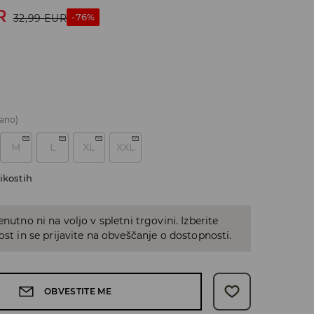
R
-76%
32,99
EUR
ano)
M
L
XL
XXL
ikostih
enutno ni na voljo v spletni trgovini. Izberite
kost in se prijavite na obveščanje o dostopnosti.
OBVESTITE ME