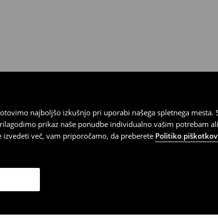
tovimo najboljšo izkušnjo pri uporabi našega spletnega mesta. S
 prilagodimo prikaz naše ponudbe individualno vašim potrebam ali
te izvedeti več, vam priporočamo, da preberete
Politiko piškotkov