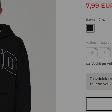
7,99
EU
Barva
-
črna
Velikost
(razprod
XS
S
Vodič po vel
Ta izdelek tr
željeno veli