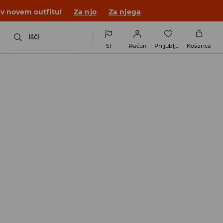
 v novem outfitu!
Za njo
Za njega
Išči
SI
Račun
Priljubljene
Košarica