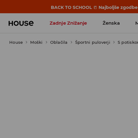
BACK TO SCHOOL
📒
Najboljše zgodbe 
Zadnje Znižanje
Ženska
House
Moški
Favoriti vplivnežev
Oblačila
Športni puloverji
S potisk