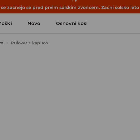
se začnejo še pred prvim šolskim zvoncem. Začni šolsko leto
Moški
Novo
Osnovni kosi
om
Pulover s kapuco