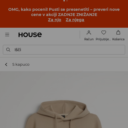
BACK TO SCHOOL
📒
Najboljše zgodbe se začnejo še
pred prvim šolskim zvoncem. Začni šolsko leto v novem
outfitu!
Za njo
Za njega
Priljubljene
Račun
Košarica
Išči
S kapuco