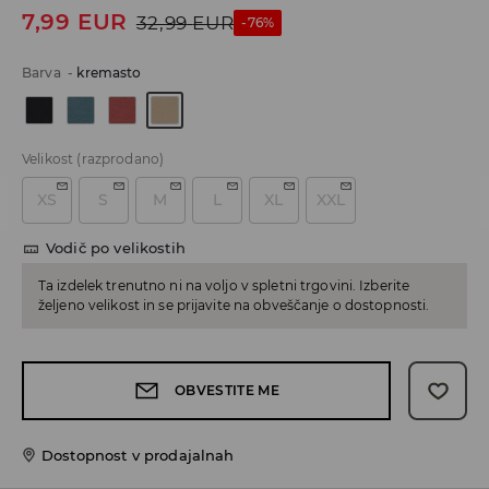
7,99
EUR
32,99
EUR
-76%
Barva
-
kremasto
Velikost
(razprodano)
XS
S
M
L
XL
XXL
Vodič po velikostih
Ta izdelek trenutno ni na voljo v spletni trgovini. Izberite
željeno velikost in se prijavite na obveščanje o dostopnosti.
OBVESTITE ME
Dostopnost v prodajalnah