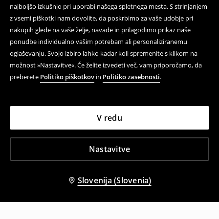
najboljšo izkušnjo pri uporabi našega spletnega mesta. S strinjanjem
z vsemi piškotki nam dovolite, da poskrbimo za vaše udobje pri
nakupih glede na vaše želje, navade in prilagodimo prikaz naše
ponudbe individualno vašim potrebam ali personaliziranemu
oglaševanju. Svojo izbiro lahko kadar koli spremenite s klikom na
možnost »Nastavitve«. Če želite izvedeti več, vam priporočamo, da
preberete
Politiko piškotkov
in
Politiko zasebnosti
.
V redu
Nastavitve
Slovenija (Slovenia)