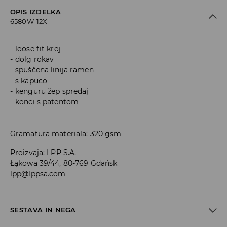
OPIS IZDELKA
6580W-12X
loose fit kroj
dolg rokav
spuščena linija ramen
s kapuco
kenguru žep spredaj
konci s patentom
Gramatura materiala: 320 gsm
Proizvaja
:
LPP S.A.
Łąkowa 39/44, 80-769 Gdańsk
lpp@lppsa.com
SESTAVA IN NEGA