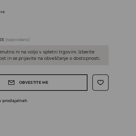
iva
ZE
(razprodano)
enutno ni na voljo v spletni trgovini. Izberite
kost in se prijavite na obveščanje o dostopnosti.
OBVESTITE ME
v prodajalnah