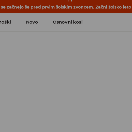
e začnejo še pred prvim šolskim zvoncem. Začni šolsko leto
Moški
Novo
Osnovni kosi