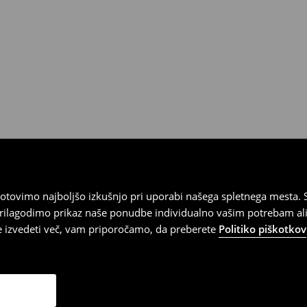
tovimo najboljšo izkušnjo pri uporabi našega spletnega mesta. S
 prilagodimo prikaz naše ponudbe individualno vašim potrebam ali
te izvedeti več, vam priporočamo, da preberete
Politiko piškotkov