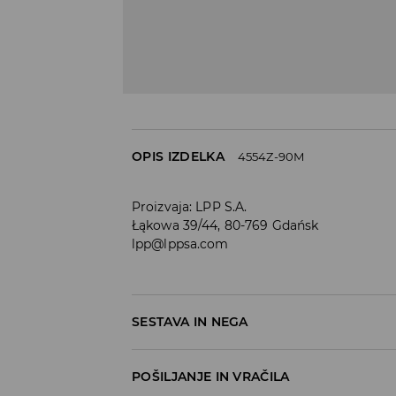
OPIS IZDELKA
4554Z-90M
Proizvaja
:
LPP S.A.
Łąkowa 39/44, 80-769 Gdańsk
lpp@lppsa.com
SESTAVA IN NEGA
Material I
:
100% AKRIL
POŠILJANJE IN VRAČILA