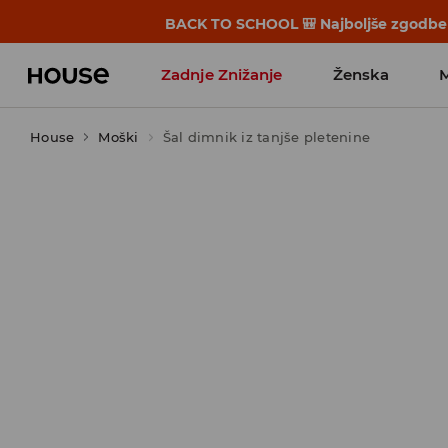
BACK TO SCHOOL 🎒 Najboljše zgodbe s
Zadnje Znižanje
Ženska
House
Moški
Favoriti vplivnežev
Šal dimnik iz tanjše pletenine