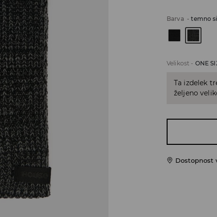
Barva
-
temno s
Velikost
-
ONE SI
Ta izdelek tr
željeno veli
Dostopnost 