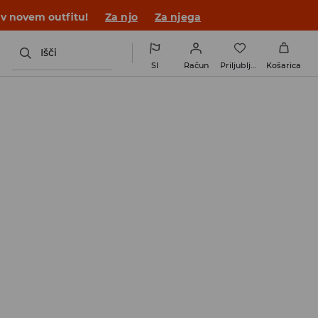
 v novem outfitu!
Za njo
Za njega
Išči
SI
Račun
Priljubljene
Košarica