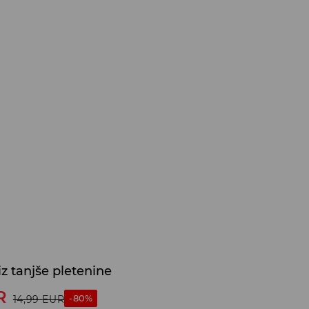
iz tanjše pletenine
R
-80%
14,99
EUR