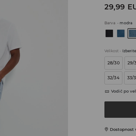
29,99
E
Barva
-
modra
Velikost
-
Izberit
28/30
29/
32/34
33/
Vodič po vel
Dostopnost 