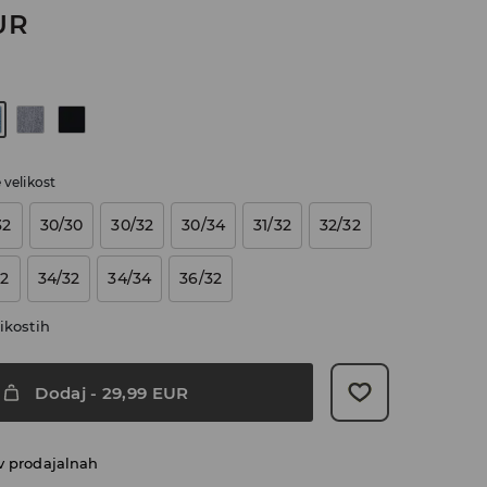
UR
e velikost
32
30/30
30/32
30/34
31/32
32/32
32
34/32
34/34
36/32
ikostih
Dodaj
-
29,99
EUR
v prodajalnah