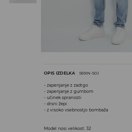
OPIS IZDELKA
569IN-50J
zapenjanje z zadrgo
zapenjanje z gumbom
učinek spranosti
drsni žepi
z visoko vsebnostjo bombaža
Model nosi velikost: 32