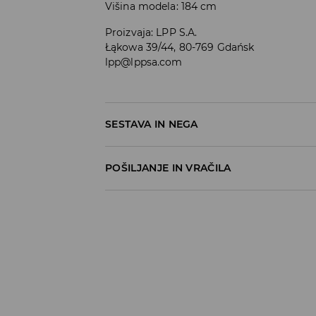
Višina modela: 184 cm
Proizvaja
:
LPP S.A.
Łąkowa 39/44, 80-769 Gdańsk
lpp@lppsa.com
SESTAVA IN NEGA
99% BOMBAŽ, 1% ELASTAN
POŠILJANJE IN VRAČILA
Pravila pošiljanja
Prevzem v trgovini
(5–7 delovnih dni)
Brezplačno
DPD Pickup Point
(5–7 delovnih dni)
3,99 EUR
DPD na izbran naslov
(5–7 delovnih dni)
4,99 EUR