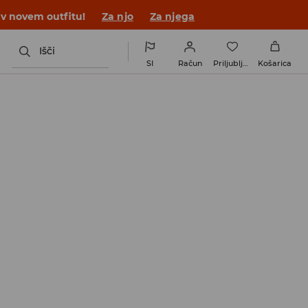
 v novem outfitu!
Za njo
Za njega
Išči
SI
Račun
Priljubljene
Košarica