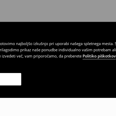
tovimo najboljšo izkušnjo pri uporabi našega spletnega mesta. S
 prilagodimo prikaz naše ponudbe individualno vašim potrebam ali
te izvedeti več, vam priporočamo, da preberete
Politiko piškotkov