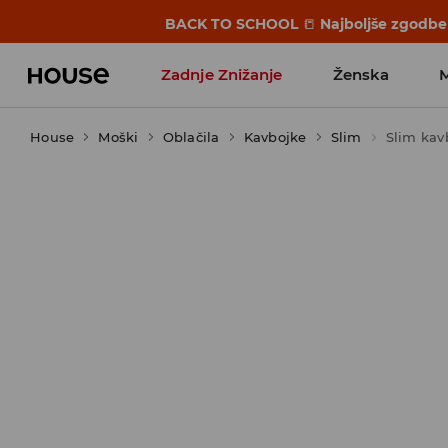
BACK TO SCHOOL
📒
Najboljše zgodbe 
Zadnje Znižanje
Ženska
House
Moški
Favoriti vplivnežev
Oblačila
Kavbojke
Slim
Slim kav