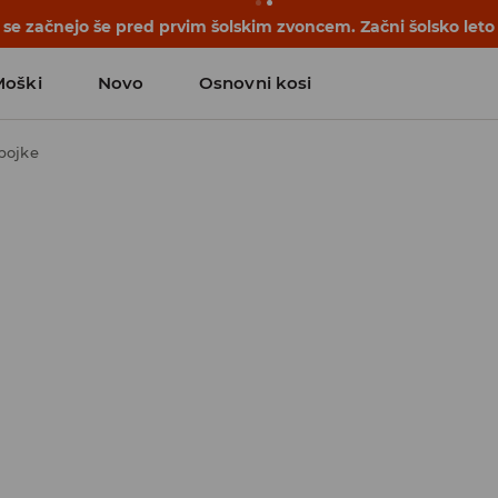
se začnejo še pred prvim šolskim zvoncem. Začni šolsko leto
Moški
Novo
Osnovni kosi
bojke