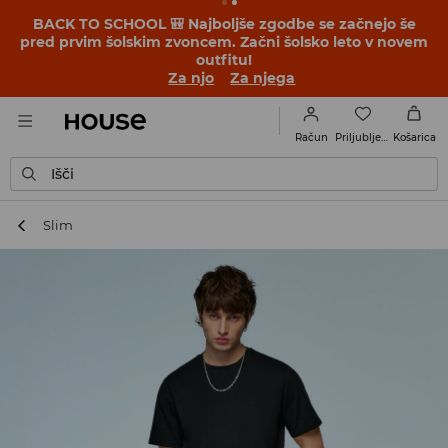
BACK TO SCHOOL 🎒 Najboljše zgodbe se začnejo še
pred prvim šolskim zvoncem. Začni šolsko leto v novem
outfitu!
Za njo
Za njega
Priljubljene
Račun
Košarica
Išči
Slim