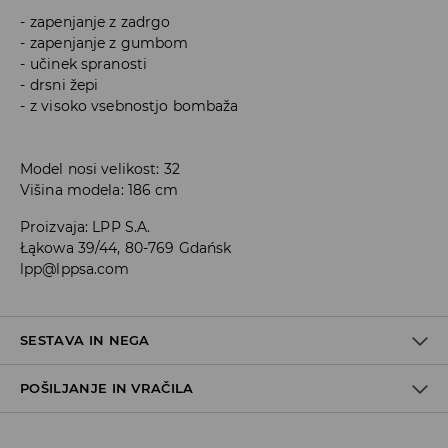
zapenjanje z zadrgo
zapenjanje z gumbom
učinek spranosti
drsni žepi
z visoko vsebnostjo bombaža
Model nosi velikost: 32
Višina modela: 186 cm
Proizvaja
:
LPP S.A.
Łąkowa 39/44, 80-769 Gdańsk
lpp@lppsa.com
SESTAVA IN NEGA
POŠILJANJE IN VRAČILA
99% BOMBAŽ, 1% ELASTAN
Pravila pošiljanja