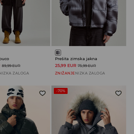
apuco
Prešita zimska jakna
R
25,99 EUR
89,99 EUR
75,99 EUR
NIZKA ZALOGA
ZNIŽANJE
NIZKA ZALOGA
-70%