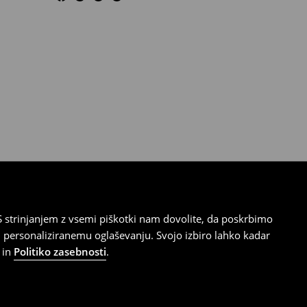
 strinjanjem z vsemi piškotki nam dovolite, da poskrbimo
 personaliziranemu oglaševanju. Svojo izbiro lahko kadar
in
Politiko zasebnosti
.
ična številka podjetja 8192286000, davčna številka
/69204.