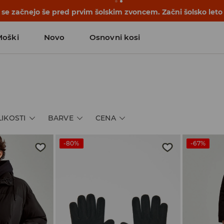
se začnejo še pred prvim šolskim zvoncem. Začni šolsko leto
Moški
Novo
Osnovni kosi
LIKOSTI
BARVE
CENA
-80%
-67%