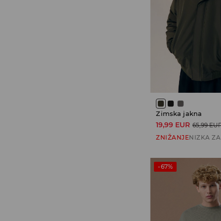
Zimska jakna
19,99 EUR
65,99 EU
ZNIŽANJE
NIZKA Z
-67%