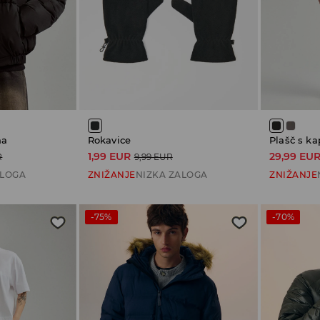
na
Rokavice
Plašč s k
1,99 EUR
29,99 EU
R
9,99 EUR
ALOGA
ZNIŽANJE
NIZKA ZALOGA
ZNIŽANJE
-75%
-70%