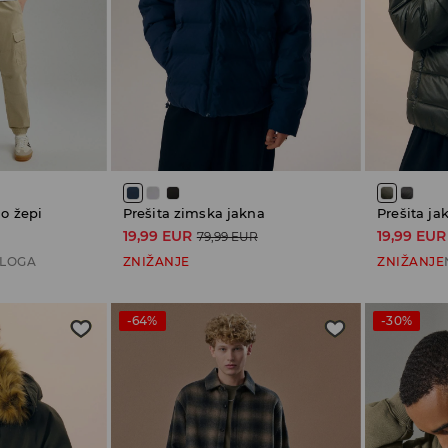
go žepi
Prešita zimska jakna
Prešita ja
19,99 EUR
19,99 EUR
79,99 EUR
ALOGA
ZNIŽANJE
ZNIŽANJE
-64%
-30%