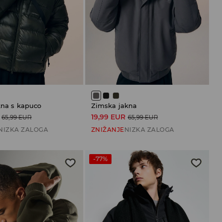
kna s kapuco
Zimska jakna
19,99 EUR
65,99 EUR
65,99 EUR
NIZKA ZALOGA
ZNIŽANJE
NIZKA ZALOGA
-77%