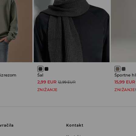
 izrezom
Šal
Športne h
2,99 EUR
15,99 EUR
12,99 EUR
ZNIŽANJE
ZNIŽANJE
vračila
Kontakt