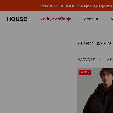
BACK TO SCHOOL
📒
Najboljše zgodbe 
Zadnje Znižanje
Ženska
Favoriti vplivnežev
SUBCLASS 2
RAZVRSTI
VE
-68%