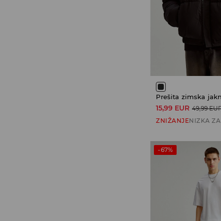
Prešita zimska jak
15,99 EUR
49,99 EU
ZNIŽANJE
NIZKA Z
-67%