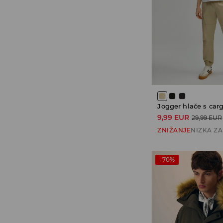
Jogger hlače s car
9,99 EUR
29,99 EUR
ZNIŽANJE
NIZKA Z
-70%