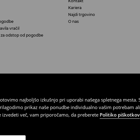
Kontakt
Kariera
Najdi trgovino
ogodbe
O nas
vila vračil
aj za odstop od pogodbe
tovimo najboljšo izkušnjo pri uporabi našega spletnega mesta. S
 prilagodimo prikaz naše ponudbe individualno vašim potrebam ali
te izvedeti več, vam priporočamo, da preberete
Politiko piškotkov
Slovenija, osnovni kapital v višini 8.000.000 (v celoti vplačan), mat
dišča v Ljubljani od 2. 11. 2022, s Srg številko vpisa subjekta 2022