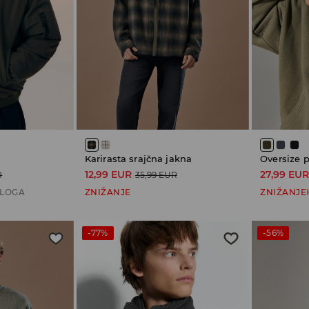
Karirasta srajčna jakna
Oversize 
12,99 EUR
27,99 EU
R
35,99 EUR
ALOGA
ZNIŽANJE
ZNIŽANJE
-77%
-56%