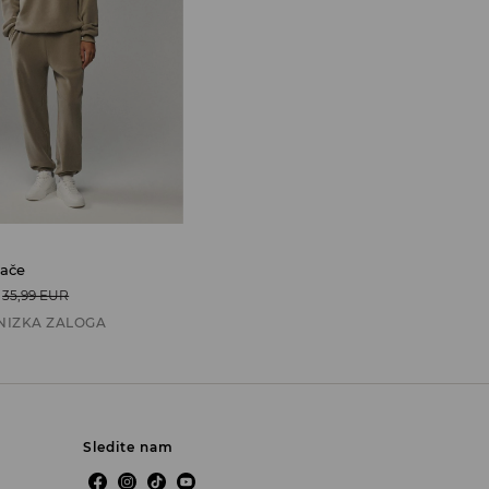
lače
35,99 EUR
NIZKA ZALOGA
Sledite nam