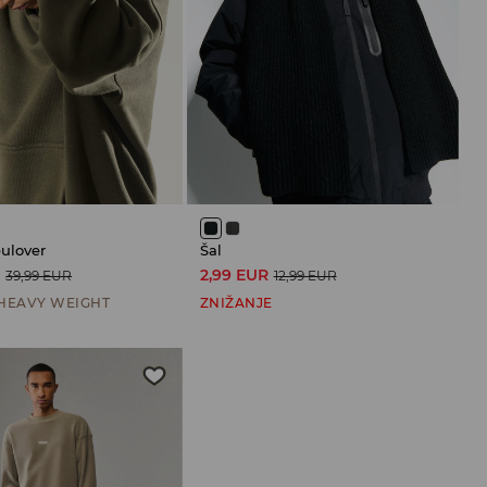
pulover
Šal
R
2,99 EUR
39,99 EUR
12,99 EUR
HEAVY WEIGHT
ZNIŽANJE