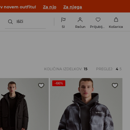
 v novem outfitu!
Za njo
Za njega
Išči
SI
Račun
Priljubljene
Košarica
KOLIČINA IZDELKOV
:
15
PREGLEJ
:
4
5
-66%