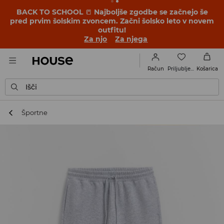
BACK TO SCHOOL
📒
Najboljše zgodbe se začnejo še
pred prvim šolskim zvoncem. Začni šolsko leto v novem
outfitu!
Za njo
Za njega
Priljubljene
Račun
Košarica
Išči
Športne