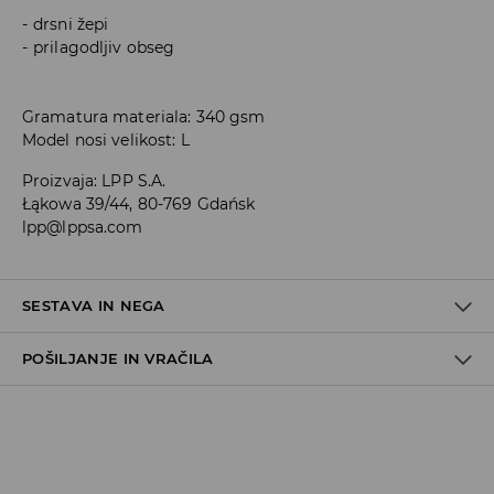
drsni žepi
prilagodljiv obseg
Gramatura materiala: 340 gsm
Model nosi velikost: L
Proizvaja
:
LPP S.A.
Łąkowa 39/44, 80-769 Gdańsk
lpp@lppsa.com
SESTAVA IN NEGA
POŠILJANJE IN VRAČILA
60% BOMBAŽ, 40% POLIESTER
Pravila pošiljanja
Prevzem v trgovini
(5–7 delovnih dni)
Brezplačno