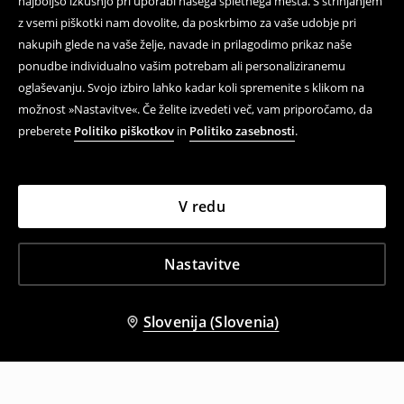
najboljšo izkušnjo pri uporabi našega spletnega mesta. S strinjanjem
z vsemi piškotki nam dovolite, da poskrbimo za vaše udobje pri
nakupih glede na vaše želje, navade in prilagodimo prikaz naše
ponudbe individualno vašim potrebam ali personaliziranemu
oglaševanju. Svojo izbiro lahko kadar koli spremenite s klikom na
možnost »Nastavitve«. Če želite izvedeti več, vam priporočamo, da
preberete
Politiko piškotkov
in
Politiko zasebnosti
.
V redu
Nastavitve
Slovenija (Slovenia)