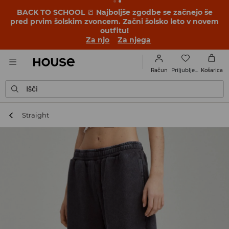
BACK TO SCHOOL
📒
Najboljše zgodbe se začnejo še
pred prvim šolskim zvoncem. Začni šolsko leto v novem
outfitu!
Za njo
Za njega
Priljubljene
Račun
Košarica
Išči
Straight