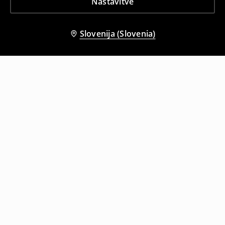
Nastavitve
Slovenija (Slovenia)
Tudi druge stranke so izbrale