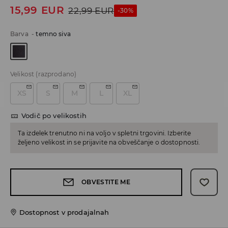
15,99
EUR
22,99
EUR
-30%
Barva
-
temno siva
Velikost
(razprodano)
XS
S
M
L
XL
Vodič po velikostih
Ta izdelek trenutno ni na voljo v spletni trgovini. Izberite
željeno velikost in se prijavite na obveščanje o dostopnosti.
OBVESTITE ME
Dostopnost v prodajalnah