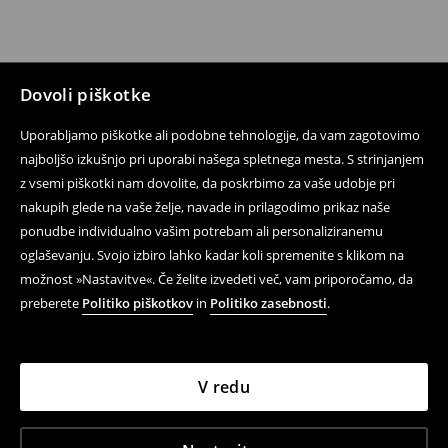
Dovoli piškotke
Uporabljamo piškotke ali podobne tehnologije, da vam zagotovimo
najboljšo izkušnjo pri uporabi našega spletnega mesta. S strinjanjem
z vsemi piškotki nam dovolite, da poskrbimo za vaše udobje pri
nakupih glede na vaše želje, navade in prilagodimo prikaz naše
ponudbe individualno vašim potrebam ali personaliziranemu
oglaševanju. Svojo izbiro lahko kadar koli spremenite s klikom na
možnost »Nastavitve«. Če želite izvedeti več, vam priporočamo, da
preberete
Politiko piškotkov
in
Politiko zasebnosti
.
V redu