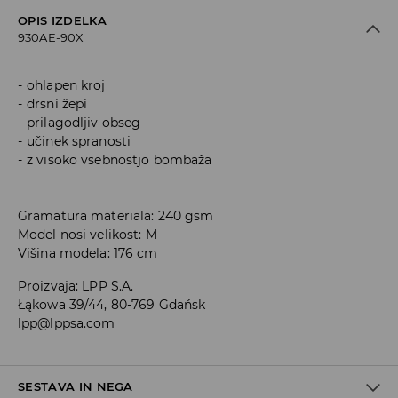
OPIS IZDELKA
930AE-90X
ohlapen kroj
drsni žepi
prilagodljiv obseg
učinek spranosti
z visoko vsebnostjo bombaža
Gramatura materiala: 240 gsm
Model nosi velikost: M
Višina modela: 176 cm
Proizvaja
:
LPP S.A.
Łąkowa 39/44, 80-769 Gdańsk
lpp@lppsa.com
SESTAVA IN NEGA