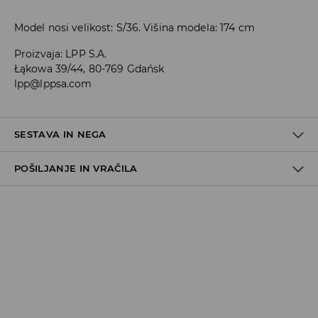
Model nosi velikost: S/36. Višina modela: 174 cm
Proizvaja
:
LPP S.A.
Łąkowa 39/44, 80-769 Gdańsk
lpp@lppsa.com
SESTAVA IN NEGA
POŠILJANJE IN VRAČILA
54% MODAL, 40% POLIESTER, 6% ELASTAN
Pravila pošiljanja
Prevzem v trgovini
(5–7 delovnih dni)
Brezplačno
DPD Pickup Point
(5–7 delovnih dni)
3,99 EUR
DPD na izbran naslov
(5–7 delovnih dni)
4,99 EUR