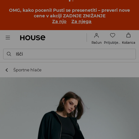
OMG, kako poceni! Pusti se presenetiti – preveri nove
cene v akciji ZADNJE ZNIŽANJE
Za njo
Za njega
Priljubljene
Račun
Košarica
Išči
Športne hlače