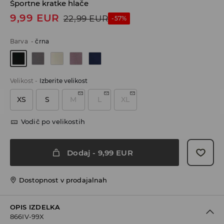
Športne kratke hlače
9,99
EUR
22,99
EUR
-57%
Barva
-
črna
Velikost
-
Izberite velikost
XS
S
M
L
XL
Vodič po velikostih
Dodaj
-
9,99
EUR
Dostopnost v prodajalnah
OPIS IZDELKA
866IV-99X