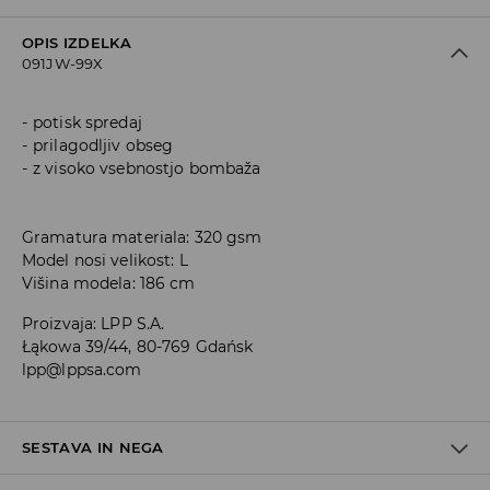
OPIS IZDELKA
091JW-99X
potisk spredaj
prilagodljiv obseg
z visoko vsebnostjo bombaža
Gramatura materiala: 320 gsm
Model nosi velikost: L
Višina modela: 186 cm
Proizvaja
:
LPP S.A.
Łąkowa 39/44, 80-769 Gdańsk
lpp@lppsa.com
SESTAVA IN NEGA