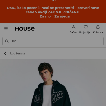
BACK TO SCHOOL
📒
Najboljše zgodbe se začnejo še
pred prvim šolskim zvoncem. Začni šolsko leto v novem
outfitu!
Za njo
Za njega
Priljubljene
Račun
Košarica
Išči
Iz džersija