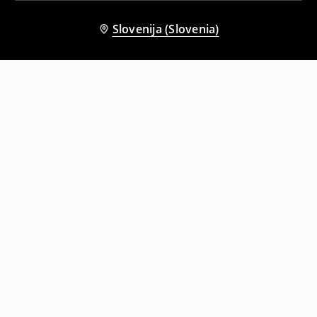
Slovenija (Slovenia)
Tudi druge stranke so izbrale