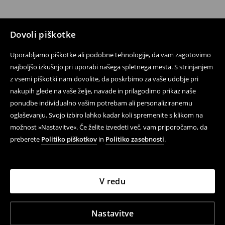
Dovoli piškotke
Uporabljamo piškotke ali podobne tehnologije, da vam zagotovimo
najboljšo izkušnjo pri uporabi našega spletnega mesta. S strinjanjem
z vsemi piškotki nam dovolite, da poskrbimo za vaše udobje pri
nakupih glede na vaše želje, navade in prilagodimo prikaz naše
ponudbe individualno vašim potrebam ali personaliziranemu
oglaševanju. Svojo izbiro lahko kadar koli spremenite s klikom na
možnost »Nastavitve«. Če želite izvedeti več, vam priporočamo, da
preberete
Politiko piškotkov
in
Politiko zasebnosti
.
V redu
Nastavitve