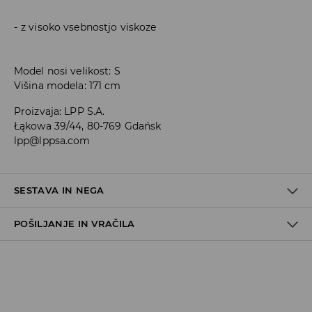
z visoko vsebnostjo viskoze
Model nosi velikost: S
Višina modela: 171 cm
Proizvaja
:
LPP S.A.
Łąkowa 39/44, 80-769 Gdańsk
lpp@lppsa.com
SESTAVA IN NEGA
POŠILJANJE IN VRAČILA
N/A
Pravila pošiljanja
Prevzem v trgovini
(5–7 delovnih dni)
Brezplačno