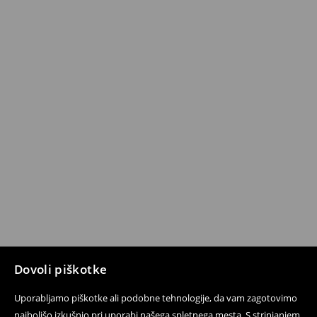
Dovoli piškotke
Uporabljamo piškotke ali podobne tehnologije, da vam zagotovimo
najboljšo izkušnjo pri uporabi našega spletnega mesta. S strinjanjem