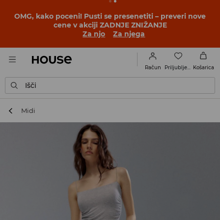
BACK TO SCHOOL
📒
Najboljše zgodbe se začnejo še
pred prvim šolskim zvoncem. Začni šolsko leto v novem
outfitu!
Za njo
Za njega
Priljubljene
Račun
Košarica
Išči
Midi