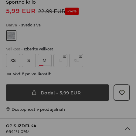
Športno krilo
5,99
EUR
22,99
EUR
-74%
Barva
-
svetlo siva
Velikost
-
Izberite velikost
XS
S
M
L
XL
Vodič po velikostih
Dodaj
-
5,99
EUR
Dostopnost v prodajalnah
OPIS IZDELKA
664JU-09M