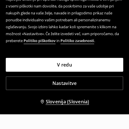
z vsemi piškotki nam dovolite, da poskrbimo za vaše udobje pri
nakupih glede na vaše želje, navade in prilagodimo prikaz naše
ponudbe individualno vašim potrebam ali personaliziranemu
oglaševanju. Svojo izbiro lahko kadar koli spremenite s klikom na
možnost »Nastavitve«. Če želite izvedeti več, vam priporočamo, da
preberete
Politiko piškotkov
in
Politiko zasebnosti
.
V redu
Nastavitve
Slovenija (Slovenia)