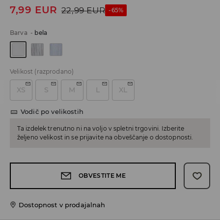
7,99
EUR
22,99
EUR
-65%
Barva
-
bela
Velikost
(razprodano)
XS
S
M
L
XL
Vodič po velikostih
Ta izdelek trenutno ni na voljo v spletni trgovini. Izberite
željeno velikost in se prijavite na obveščanje o dostopnosti.
OBVESTITE ME
Dostopnost v prodajalnah