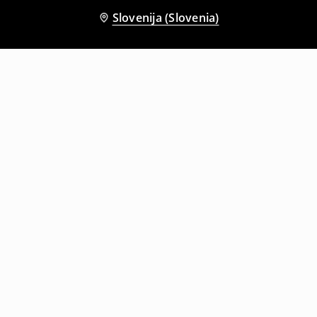
Slovenija (Slovenia)
Tudi druge stranke so izbrale
Srajca z dolgimi rokavi
Kavbojke wide leg