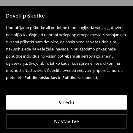
Dovoli piškotke
Uporabljamo piškotke ali podobne tehnologije, da vam zagotovimo
najboljšo izkušnjo pri uporabi našega spletnega mesta. S strinjanjem
z vsemi piškotki nam dovolite, da poskrbimo za vaše udobje pri
nakupih glede na vaše želje, navade in prilagodimo prikaz naše
ponudbe individualno vašim potrebam ali personaliziranemu
oglaševanju. Svojo izbiro lahko kadar koli spremenite s klikom na
možnost »Nastavitve«. Če želite izvedeti več, vam priporočamo, da
preberete
Politiko piškotkov
in
Politiko zasebnosti
.
V redu
Nastavitve