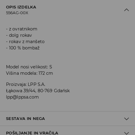
OPIS IZDELKA
556AG-00X
z ovratnikom
dolg rokav
rokav z manšeto
100 % bombaž
Model nosi velikost: S
Višina modela: 172 cm
Proizvaja
:
LPP S.A.
Łąkowa 39/44, 80-769 Gdańsk
lpp@lppsa.com
SESTAVA IN NEGA
POŠILJANJE IN VRAČILA
Material I
:
100% BOMBAŽ