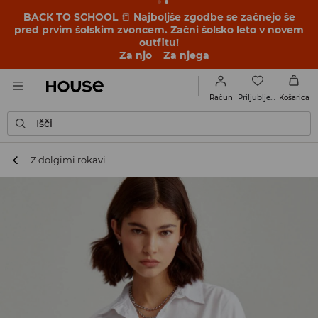
BACK TO SCHOOL
📒
Najboljše zgodbe se začnejo še
pred prvim šolskim zvoncem. Začni šolsko leto v novem
outfitu!
Za njo
Za njega
Priljubljene
Račun
Košarica
Išči
Z dolgimi rokavi