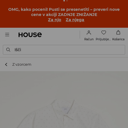
OMG, kako poceni! Pusti se presenetiti – preveri nove
cene v akciji ZADNJE ZNIŽANJE
Za njo
Za njega
Priljubljene
Račun
Košarica
Išči
Z vzorcem