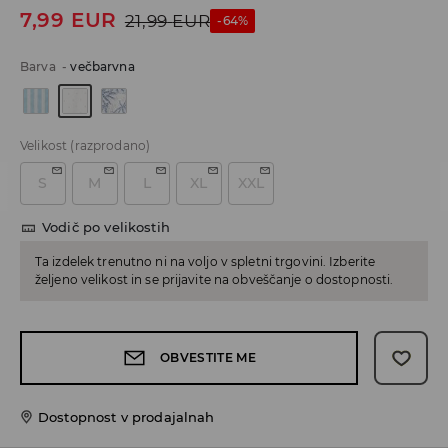
7,99
EUR
21,99
EUR
-64%
Barva
-
večbarvna
Velikost
(razprodano)
S
M
L
XL
XXL
Vodič po velikostih
Ta izdelek trenutno ni na voljo v spletni trgovini. Izberite
željeno velikost in se prijavite na obveščanje o dostopnosti.
OBVESTITE ME
Dostopnost v prodajalnah