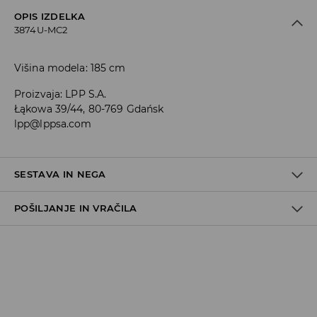
OPIS IZDELKA
3874U-MC2
Višina modela: 185 cm
Proizvaja
:
LPP S.A.
Łąkowa 39/44, 80-769 Gdańsk
lpp@lppsa.com
SESTAVA IN NEGA
POŠILJANJE IN VRAČILA
Material I
:
100% BOMBAŽ
STROJNO PRANJE PRI NAJV. TEMP. 30 °C - ZELO BLAG
Pravila pošiljanja
POSTOPEK
NE UPORABLJAJTE BELILA
Prevzem v trgovini
(5–7 delovnih dni)
Brezplačno
NE SUŠITE V SUŠILNEM STROJU
DPD Pickup Point
(5–7 delovnih dni)