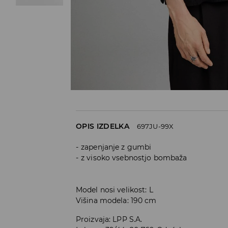
OPIS IZDELKA
697JU-99X
zapenjanje z gumbi
z visoko vsebnostjo bombaža
Model nosi velikost: L
Višina modela: 190 cm
Proizvaja
:
LPP S.A.