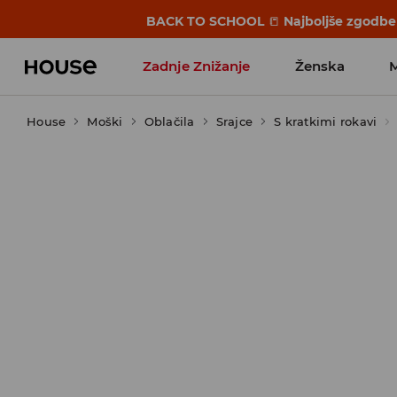
BACK TO SCHOOL
📒
Najboljše zgodbe 
Zadnje Znižanje
Ženska
House
Moški
Favoriti vplivnežev
Oblačila
Srajce
S kratkimi rokavi