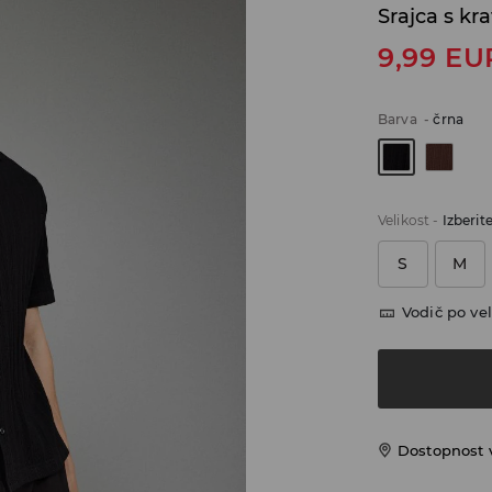
Srajca s kr
9,99
EU
Barva
-
črna
Velikost
-
Izberit
S
M
Vodič po vel
Dostopnost 