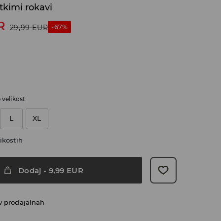
atkimi rokavi
R
-67%
29,99
EUR
e velikost
L
XL
ikostih
Dodaj
-
9,99
EUR
v prodajalnah