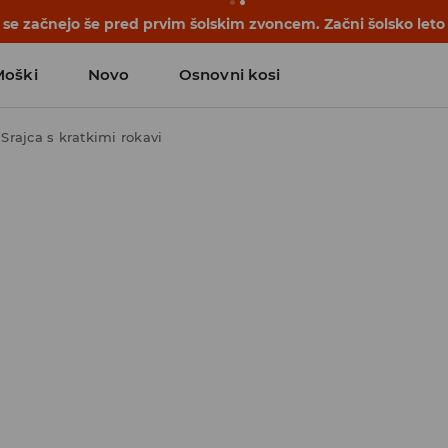
se začnejo še pred prvim šolskim zvoncem. Začni šolsko leto
Moški
Novo
Osnovni kosi
Srajca s kratkimi rokavi