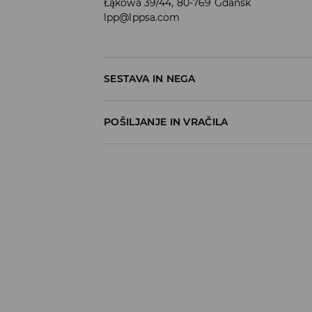
Łąkowa 39/44, 80-769 Gdańsk
lpp@lppsa.com
SESTAVA IN NEGA
60% BOMBAŽ, 40% POLIESTER
POŠILJANJE IN VRAČILA
Pravila pošiljanja
Prevzem v trgovini
(5–7 delovnih dni)
Brezplačno
DPD Pickup Point
(5–7 delovnih dni)
3,99 EUR
DPD na izbran naslov
(5–7 delovnih dni)
4,99 EUR
DPD na izbran naslov – Plačilo po povzetj
5,99 EUR
⟶
Načini dostave