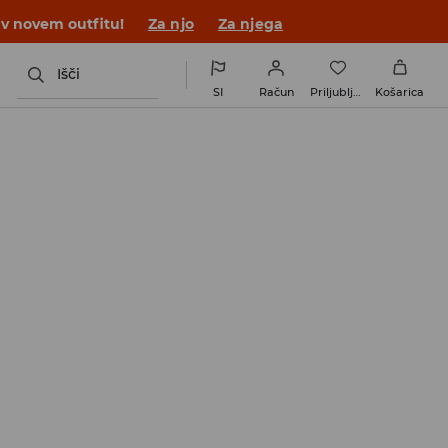
 v novem outfitu!
Za njo
Za njega
Išči
SI
Račun
Priljubljene
Košarica