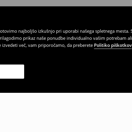
tovimo najboljšo izkušnjo pri uporabi našega spletnega mesta. S
 prilagodimo prikaz naše ponudbe individualno vašim potrebam ali
te izvedeti več, vam priporočamo, da preberete
Politiko piškotkov