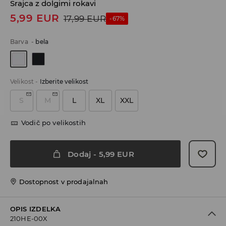
Srajca z dolgimi rokavi
5,99
EUR
17,99
EUR
-67%
Barva
-
bela
Velikost
-
Izberite velikost
S
M
L
XL
XXL
Vodič po velikostih
Dodaj
-
5,99
EUR
Dostopnost v prodajalnah
OPIS IZDELKA
210HE-00X