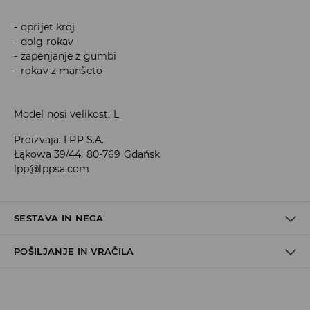
oprijet kroj
dolg rokav
zapenjanje z gumbi
rokav z manšeto
Model nosi velikost: L
Proizvaja
:
LPP S.A.
Łąkowa 39/44, 80-769 Gdańsk
lpp@lppsa.com
SESTAVA IN NEGA
POŠILJANJE IN VRAČILA
65% POLIESTER, 35% BOMBAŽ
Pravila pošiljanja