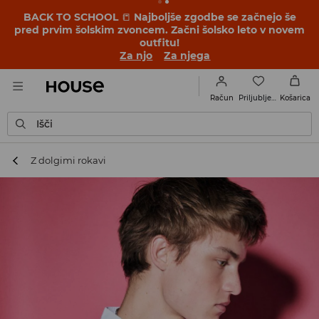
BACK TO SCHOOL
📒
Najboljše zgodbe se začnejo še
pred prvim šolskim zvoncem. Začni šolsko leto v novem
outfitu!
Za njo
Za njega
Priljubljene
Račun
Košarica
Išči
Z dolgimi rokavi