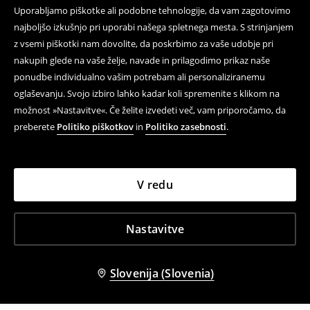
Uporabljamo piškotke ali podobne tehnologije, da vam zagotovimo
najboljšo izkušnjo pri uporabi našega spletnega mesta. S strinjanjem
z vsemi piškotki nam dovolite, da poskrbimo za vaše udobje pri
nakupih glede na vaše želje, navade in prilagodimo prikaz naše
ponudbe individualno vašim potrebam ali personaliziranemu
oglaševanju. Svojo izbiro lahko kadar koli spremenite s klikom na
možnost »Nastavitve«. Če želite izvedeti več, vam priporočamo, da
preberete
Politiko piškotkov
in
Politiko zasebnosti
.
V redu
Nastavitve
Slovenija (Slovenia)