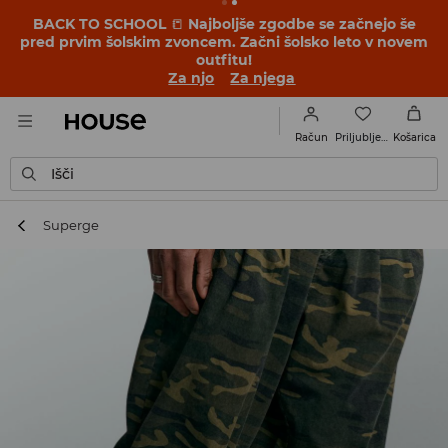
BACK TO SCHOOL
📒
Najboljše zgodbe se začnejo še
pred prvim šolskim zvoncem. Začni šolsko leto v novem
outfitu!
Za njo
Za njega
Priljubljene
Račun
Košarica
Išči
Superge