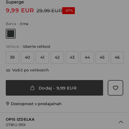
Superge
9,99
EUR
29,99
EUR
-67%
Barva
-
črna
Velikost
-
Izberite velikost
39
40
41
42
43
44
45
46
Vodič po velikostih
Dodaj
-
9,99
EUR
Dostopnost v prodajalnah
OPIS IZDELKA
078IU-99X