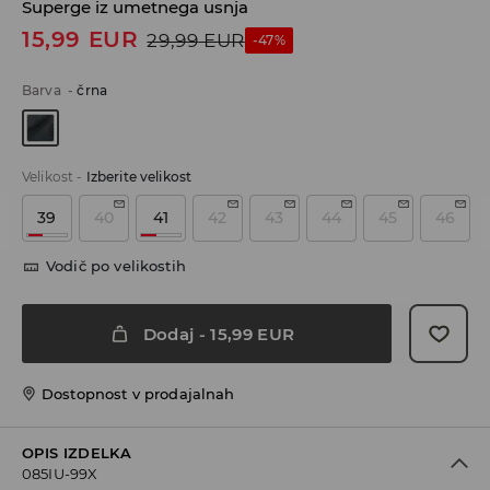
Superge iz umetnega usnja
15,99
EUR
29,99
EUR
-47%
Barva
-
črna
Velikost
-
Izberite velikost
39
40
41
42
43
44
45
46
Vodič po velikostih
Dodaj
-
15,99
EUR
Dostopnost v prodajalnah
OPIS IZDELKA
085IU-99X