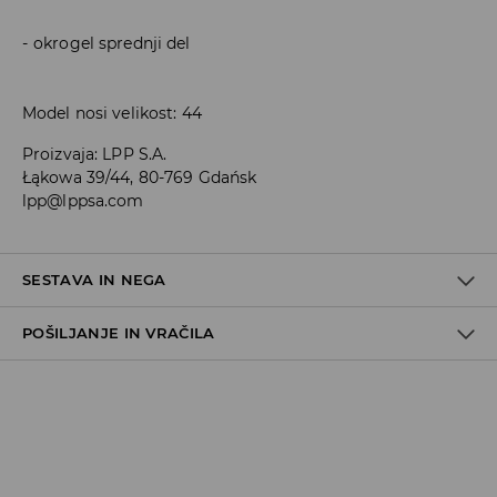
okrogel sprednji del
Model nosi velikost: 44
Proizvaja
:
LPP S.A.
Łąkowa 39/44, 80-769 Gdańsk
lpp@lppsa.com
SESTAVA IN NEGA
POŠILJANJE IN VRAČILA
100% POLIURETAN
Pravila pošiljanja
Prevzem v trgovini
(5–7 delovnih dni)
Brezplačno
DPD Pickup Point
(5–7 delovnih dni)