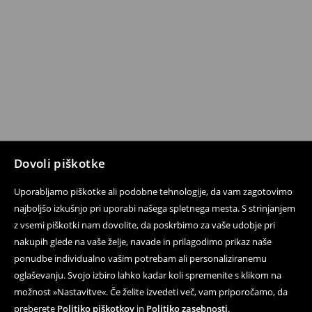
Dovoli piškotke
Uporabljamo piškotke ali podobne tehnologije, da vam zagotovimo
najboljšo izkušnjo pri uporabi našega spletnega mesta. S strinjanjem
z vsemi piškotki nam dovolite, da poskrbimo za vaše udobje pri
nakupih glede na vaše želje, navade in prilagodimo prikaz naše
ponudbe individualno vašim potrebam ali personaliziranemu
oglaševanju. Svojo izbiro lahko kadar koli spremenite s klikom na
možnost »Nastavitve«. Če želite izvedeti več, vam priporočamo, da
preberete
Politiko piškotkov
in
Politiko zasebnosti
.