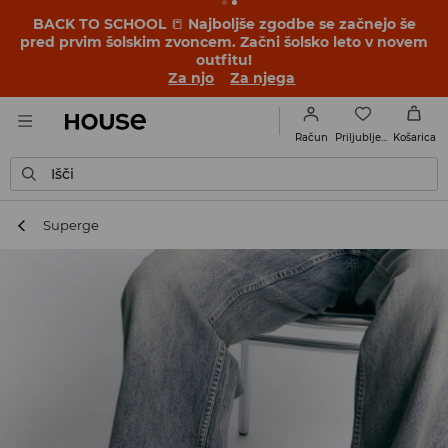
BACK TO SCHOOL
📒
Najboljše zgodbe se začnejo še
pred prvim šolskim zvoncem. Začni šolsko leto v novem
outfitu!
Za njo
Za njega
Priljubljene
Račun
Košarica
Išči
Superge