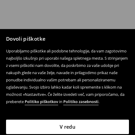
Dovoli piškotke
Uporabljamo piškotke ali podobne tehnologije, da vam zagotovimo
najboljšo izkušnjo pri uporabi našega spletnega mesta. S strinjanjem
z vsemi piškotki nam dovolite, da poskrbimo za vaše udobje pri
nakupih glede na vaše želje, navade in prilagodimo prikaz naše
ponudbe individualno vašim potrebam ali personaliziranemu
oglaševanju. Svojo izbiro lahko kadar koli spremenite s klikom na
možnost »Nastavitve«. Če želite izvedeti več, vam priporočamo, da
preberete
Politiko piškotkov
in
Politiko zasebnosti
.
V redu