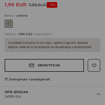
1,99
EUR
7,99
EUR
-75%
Barva
-
srebrna
Velikost
-
ONE SIZE
(razprodano)
Ta izdelek trenutno ni na voljo v spletni trgovini. Izberite
željeno velikost in se prijavite na obveščanje o dostopnosti.
OBVESTITE ME
Dostopnost v prodajalnah
OPIS IZDELKA
2459X-SLV