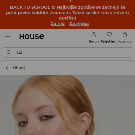
BACK TO SCHOOL
📒
Najboljše zgodbe se začnejo še
pred prvim šolskim zvoncem. Začni šolsko leto v novem
outfitu!
Za njo
Za njega
Priljubljene
Račun
Košarica
Išči
Uhani