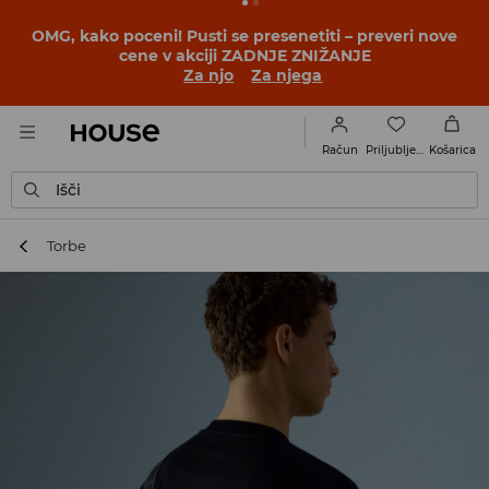
BACK TO SCHOOL
📒
Najboljše zgodbe se začnejo še
pred prvim šolskim zvoncem. Začni šolsko leto v novem
outfitu!
Za njo
Za njega
Priljubljene
Račun
Košarica
Išči
Torbe