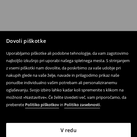
Dovoli piškotke
Uporabljamo piškotke ali podobne tehnologije, da vam zagotovimo
najboljšo izkušnjo pri uporabi našega spletnega mesta. S strinjanjem
z vsemi piškotki nam dovolite, da poskrbimo za vaše udobje pri
nakupih glede na vaše želje, navade in prilagodimo prikaz naše
ponudbe individualno vašim potrebam ali personaliziranemu
oglaševanju. Svojo izbiro lahko kadar koli spremenite s klikom na
možnost »Nastavitve«. Če želite izvedeti več, vam priporočamo, da
preberete
Politiko piškotkov
in
Politiko zasebnosti
.
V redu