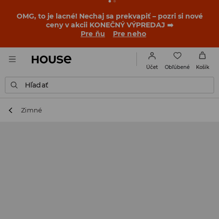
OMG, to je lacné! Nechaj sa prekvapiť – pozri si nové
ceny v akcii KONEČNÝ VÝPREDAJ ➡️
Pre ňu
Pre neho
Obľúbené
Účet
Košík
Hľadať
Zimné