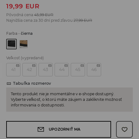
19,99
EUR
Pôvodná cena
45,99
EUR
Najnižšia cena za 30 dní pred zľavou
27,99
EUR
Farba
-
čierna
Veľkosť
(vypredané)
41
42
43
44
45
46
Tabuľka rozmerov
Tento produkt nie je momentálne v e-shope dostupný.
Vyberte veľkosť, o ktorú máte záujem a zakliknite možnosť
informovania o dostupnosti.
UPOZORNIŤ MA