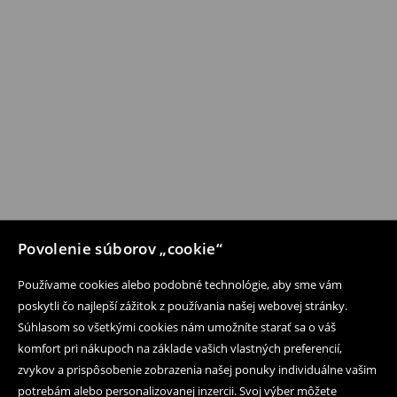
Povolenie súborov „cookie“
Používame cookies alebo podobné technológie, aby sme vám
poskytli čo najlepší zážitok z používania našej webovej stránky.
Súhlasom so všetkými cookies nám umožníte starať sa o váš
komfort pri nákupoch na základe vašich vlastných preferencií,
zvykov a prispôsobenie zobrazenia našej ponuky individuálne vašim
potrebám alebo personalizovanej inzercii. Svoj výber môžete