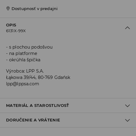
Dostupnosť v predajni
OPIS
6131X-99X
s plochou podošvou
na platforme
okrúhla špička
Výrobca
:
LPP S.A.
Łąkowa 39/44, 80-769 Gdańsk
lpp@lppsa.com
MATERIÁL A STAROSTLIVOSŤ
DORUČENIE A VRÁTENIE
Materiál I
:
90% POLYURETÁN, 10% POLYESTER
Materiál II
:
100% POLYESTER
Materiál III
:
100% TPR